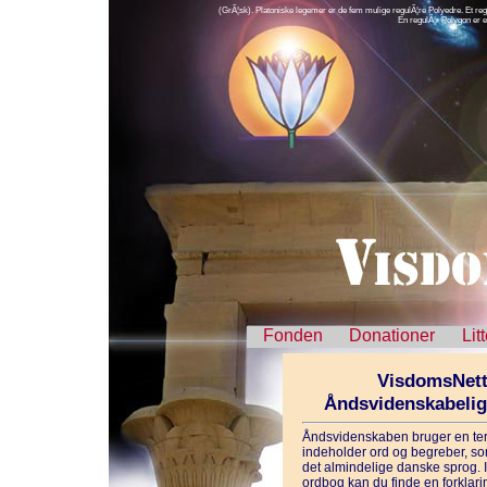
(GrÃ¦sk). Platoniske legemer er de fem mulige regulÃ¦re Polyedre. Et regu
En regulÃ¦r Polygon er e
Fonden
Donationer
Lit
VisdomsNett
Åndsvidenskabeli
Åndsvidenskaben bruger en ter
indeholder ord og begreber, som
det almindelige danske sprog. 
ordbog kan du finde en forklarin