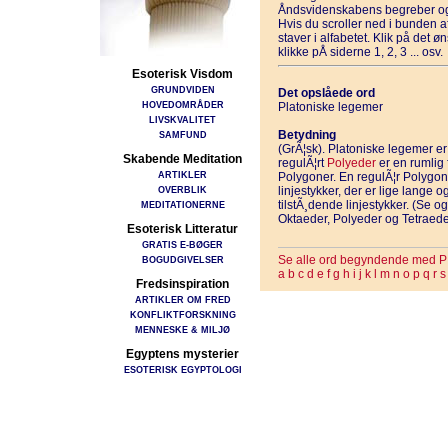
Åndsvidenskabens begreber og
Hvis du scroller ned i bunden 
staver i alfabetet. Klik på det 
klikke pÅ siderne 1, 2, 3 ... osv.
Esoterisk Visdom
GRUNDVIDEN
Det opslåede ord
HOVEDOMRÅDER
Platoniske legemer
LIVSKVALITET
Betydning
SAMFUND
(GrÃ¦sk). Platoniske legemer er
Skabende Meditation
regulÃ¦rt
Polyeder
er en rumlig 
ARTIKLER
Polygoner. En regulÃ¦r Polygon 
OVERBLIK
linjestykker, der er lige lange 
tilstÃ¸dende linjestykker. (Se
MEDITATIONERNE
Oktaeder, Polyeder og Tetraede
Esoterisk Litteratur
GRATIS E-BØGER
Se alle ord begyndende med P
BOGUDGIVELSER
a
b
c
d
e
f
g
h
i
j
k
l
m
n
o
p
q
r
s
Fredsinspiration
ARTIKLER OM FRED
KONFLIKTFORSKNING
MENNESKE & MILJØ
Egyptens mysterier
ESOTERISK EGYPTOLOGI