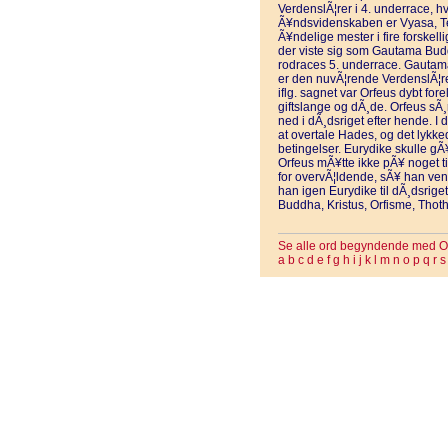
VerdenslÃ¦rer i 4. underrace, h
Ã¥ndsvidenskaben er Vyasa, Te
Ã¥ndelige mester i fire forskel
der viste sig som Gautama Budd
rodraces 5. underrace. Gautama
er den nuvÃ¦rende VerdenslÃ¦rer
iflg. sagnet var Orfeus dybt fore
giftslange og dÃ¸de. Orfeus sÃ¸r
ned i dÃ¸dsriget efter hende. I 
at overtale Hades, og det lykke
betingelser. Eurydike skulle gÃ
Orfeus mÃ¥tte ikke pÃ¥ noget ti
for overvÃ¦ldende, sÃ¥ han ve
han igen Eurydike til dÃ¸dsrig
Buddha, Kristus, Orfisme, Thoth
Se alle ord begyndende med O
a
b
c
d
e
f
g
h
i
j
k
l
m
n
o
p
q
r
s