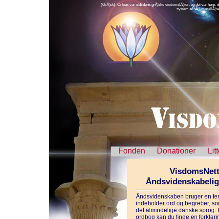
(GrÃ¦sk). Orfeus var oldtidens grÃ¦ske visdomslÃ¦rer, og det var ham, de
system af hÃ¸j morallÃ¦re
Fonden
Donationer
Lit
VisdomsNett
Åndsvidenskabeli
Åndsvidenskaben bruger en ter
indeholder ord og begreber, som
det almindelige danske sprog. 
ordbog kan du finde en forklarin