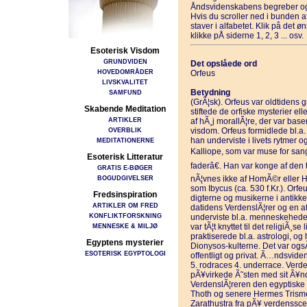
Åndsvidenskabens begreber og
Hvis du scroller ned i bunden 
staver i alfabetet. Klik på det 
klikke pÅ siderne 1, 2, 3 ... osv.
Esoterisk Visdom
GRUNDVIDEN
Det opslåede ord
HOVEDOMRÅDER
Orfeus
LIVSKVALITET
Betydning
SAMFUND
(GrÃ¦sk). Orfeus var oldtidens 
Skabende Meditation
stiftede de orfiske mysterier ell
ARTIKLER
af hÃ¸j morallÃ¦re, der var ba
OVERBLIK
visdom. Orfeus formidlede bl.a.
han underviste i livets rytmer 
MEDITATIONERNE
Kalliope, som var muse for san
Esoterisk Litteratur
faderâ€. Han var konge af den
GRATIS E-BØGER
BOGUDGIVELSER
nÃ¦vnes ikke af HomÃ©r eller H
som Ibycus (ca. 530 f.Kr.). Orfe
Fredsinspiration
digterne og musikerne i antikke
ARTIKLER OM FRED
datidens VerdenslÃ¦rer og en af
KONFLIKTFORSKNING
underviste bl.a. menneskeheden
MENNESKE & MILJØ
var tÃ¦t knyttet til det religiÃ¸
praktiserede bl.a. astrologi, 
Egyptens mysterier
Dionysos-kulterne. Det var ogsÃ
ESOTERISK EGYPTOLOGI
offentligt og privat. Ã…ndsvide
5. rodraces 4. underrace. Verd
pÃ¥virkede Ã˜sten med sit Ã¥nd
VerdenslÃ¦reren den egyptiske
Thoth og senere Hermes Trismeg
Zarathustra fra pÃ¥ verdenssce