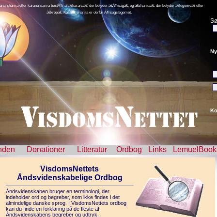
ana-sharira eller karana-sarira bestÃ¥r af â€karanaâ€, der betyder â€Ã¥rsagâ€, og â€shariraâ€, der betyder â€legemeâ€ eller
â€kropâ€. Karana-sharira er derfor Ã¥rsagslegemet.
Sø
Ny
Ko
nden
Donationer
Litteratur
Ordbog
Links
LemuelBook
VisdomsNettets
Åndsvidenskabelige Ordbog
Åndsvidenskaben bruger en terminologi, der
indeholder ord og begreber, som ikke findes i det
almindelige danske sprog. I VisdomsNettets ordbog
kan du finde en forklaring på de fleste af
Åndsvidenskabens begreber og udtryk.