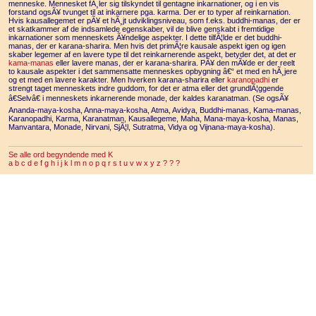
menneske. Mennesket fÃ¸ler sig tilskyndet til gentagne inkarnationer, og i en vis
forstand ogsÃ¥ tvunget til at inkarnere pga. karma. Der er to typer af reinkarnation.
Hvis kausallegemet er pÃ¥ et hÃ¸jt udviklingsniveau, som f.eks. buddhi-manas, der er
et skatkammer af de indsamlede egenskaber, vil de blive genskabt i fremtidige
inkarnationer som menneskets Ã¥ndelige aspekter. I dette tilfÃ¦lde er det buddhi-
manas, der er karana-sharira. Men hvis det primÃ¦re kausale aspekt igen og igen
skaber legemer af en lavere type til det reinkarnerende aspekt, betyder det, at det er
kama-manas
eller lavere manas, der er karana-sharira. PÃ¥ den mÃ¥de er der reelt
to kausale aspekter i det sammensatte menneskes opbygning â€“ et med en hÃ¸jere
og et med en lavere karakter. Men hverken karana-sharira eller
karanopadhi
er
strengt taget menneskets indre guddom, for det er atma eller det grundlÃ¦ggende
â€Selvâ€ i menneskets inkarnerende monade, der kaldes karanatman. (Se ogsÃ¥
Ananda-maya-kosha, Anna-maya-kosha, Atma, Avidya, Buddhi-manas, Kama-manas,
Karanopadhi, Karma, Karanatman, Kausallegeme, Maha, Mana-maya-kosha, Manas,
Manvantara, Monade, Nirvani, SjÃ¦l, Sutratma, Vidya og Vijnana-maya-kosha).
Se alle ord begyndende med K
a
b
c
d
e
f
g
h
i
j
k
l
m
n
o
p
q
r
s
t
u
v
w
x
y
z
?
?
?