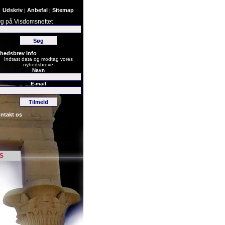
Udskriv
Anbefal
Sitemap
|
|
g på Visdomsnettet
hedsbrev info
Indtast data og modtag vores
nyhedsbreve
Navn
E-mail
ntakt os
s