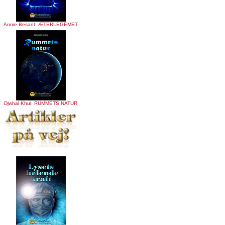
Annie Besant: ÆTERLEGEMET
Djwhal Khul: RUMMETS NATUR