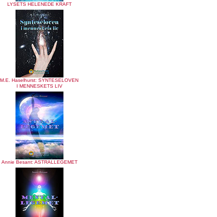
LYSETS HELENEDE KRAFT
M.E. Haselhurst: SYNTESELOVEN
I MENNESKETS LIV
Annie Besant: ASTRALLEGEMET