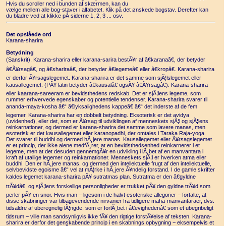
Hvis du scroller ned i bunden af skærmen, kan du
vælge mellem alle bog-staver i alfabetet. Klik på det ønskede bogstav. Derefter kan
du bladre ved at klikke pÅ siderne 1, 2, 3 ... osv.
Det opslåede ord
Karana-sharira
Betydning
(Sanskrit). Karana-sharira eller karana-sarira bestÃ¥r af â€karanaâ€, der betyder
â€Ã¥rsagâ€, og â€shariraâ€, der betyder â€legemeâ€ eller â€kropâ€. Karana-sharira
er derfor Ã¥rsagslegemet. Karana-sharira er det samme som sjÃ¦lslegemet eller
kausallegemet. (PÃ¥ latin betyder â€kausalâ€ ogsÃ¥ â€Ã¥rsagâ€). Karana-sharira
eller kaarana-sareeram er bevidsthedens redskab. Det er sjÃ¦lens legeme, som
rummer erhvervede egenskaber og potentielle tendenser. Karana-sharira svarer til
ananda-maya-kosha â€“ â€lyksalighedens kappeâ€ â€“ det inderste af de fem
legemer. Karana-sharira har en dobbelt betydning. Eksoterisk er det avidya
(uvidenhed), eller det, som er Ã¥rsag til udviklingen af menneskets sjÃ¦l og sjÃ¦lens
reinkarnationer, og dermed er karana-sharira det samme som lavere manas, men
esoterisk er det kausallegemet eller karanopadhi, der omtales i Taraka Raja-yoga.
Det svarer til buddhi og dermed hÃ¸jere manas. Kausallegemet eller Ã¥rsagslegemet
er et princip, der ikke alene medfÃ¸rer, at en bevidsthedsenhed reinkarnerer i et
legeme, men at det desuden gennemgÃ¥r en udvikling i lÃ¸bet af en manvantara i
kraft af utallige legemer og reinkarnationer. Menneskets sjÃ¦l er hverken atma eller
buddhi. Den er hÃ¸jere manas, og dermed den intellektuelle frugt af den intellektuelle,
selvbevidste egoisme â€“ vel at mÃ¦rke i hÃ¸jere Ã¥ndelig forstand. I de gamle skrifter
kaldes legemet karana-sharira pÃ¥ sutratmas plan. Sutratma er den â€gyldne
trÃ¥dâ€, og sjÃ¦lens forskellige personligheder er trukket pÃ¥ den gyldne trÃ¥d som
perler pÃ¥ en snor. Hvis man − ligesom i de halvt esoteriske allegorier − fortalte, at
disse skabninger var tilbagevendende nirvanier fra tidligere maha-manvantaraer, dvs.
tidsaldre af uberegnelig lÃ¦ngde, som er forlÃ¸bet i â€evighedenâ€ som et ubegribeligt
tidsrum − ville man sandsynligvis ikke fÃ¥ den rigtige forstÃ¥else af teksten. Karana-
sharira er derfor det genskabende princip i en skabnings opbygning − eksempelvis et