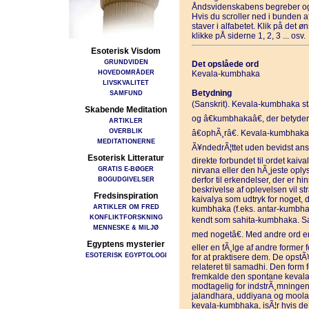
Åndsvidenskabens begreber og
Hvis du scroller ned i bunden 
staver i alfabetet. Klik på det 
klikke pÅ siderne 1, 2, 3 ... osv.
Esoterisk Visdom
GRUNDVIDEN
Det opslåede ord
HOVEDOMRÅDER
Kevala-kumbhaka
LIVSKVALITET
Betydning
SAMFUND
(Sanskrit). Kevala-kumbhaka sta
Skabende Meditation
og â€kumbhakaâ€, der betyder 
ARTIKLER
OVERBLIK
â€ophÃ¸râ€. Kevala-kumbhaka 
MEDITATIONERNE
Ã¥ndedrÃ¦ttet uden bevidst anst
Esoterisk Litteratur
direkte forbundet til ordet kaiv
GRATIS E-BØGER
nirvana eller den hÃ¸jeste opl
BOGUDGIVELSER
derfor til erkendelser, der er hi
beskrivelse af oplevelsen vil s
Fredsinspiration
kaivalya som udtryk for noget, d
ARTIKLER OM FRED
kumbhaka (f.eks. antar-kumbhaka
KONFLIKTFORSKNING
kendt som sahita-kumbhaka. San
MENNESKE & MILJØ
med nogetâ€. Med andre ord e
Egyptens mysterier
eller en fÃ¸lge af andre former 
ESOTERISK EGYPTOLOGI
for at praktisere dem. De opstÃ¥
relateret til samadhi. Den for
fremkalde den spontane kevala
modtagelig for indstrÃ¸mningen
jalandhara, uddiyana og moola â€
kevala-kumbhaka, isÃ¦r hvis 