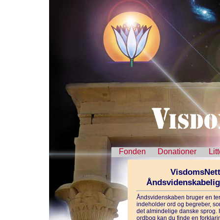
Fonden
Donationer
Lit
VisdomsNett
Åndsvidenskabeli
Åndsvidenskaben bruger en ter
indeholder ord og begreber, som
det almindelige danske sprog. 
ordbog kan du finde en forklarin