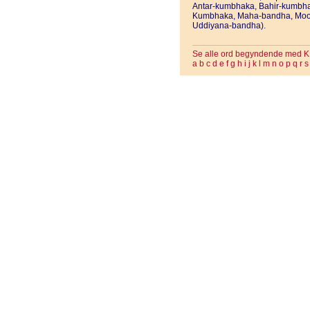
Antar-kumbhaka, Bahir-kumbha
Kumbhaka, Maha-bandha, Moo
Uddiyana-bandha).
Se alle ord begyndende med K
a
b
c
d
e
f
g
h
i
j
k
l
m
n
o
p
q
r
s