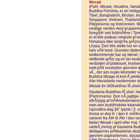
Wesak
(Pali). Wesak, Vesakha, Vaisa
Buddha Purnima, er en helligda
Tibet, Bangladesh, Bhutan, In
Singapore, Vietnam, Thailand
Filippinerne og Indonesien. 
vestlige verden med gruppeme
foregÃ¥r ved fuldmÃ¥ne i Tyre
er et lille plateau omgivet af 
Himalaya ikke langt fra grÃ¦ns
Lhasa. Den lille slette har en
halv sÃ¥ bred. Grunden falder l
vedkommende bar og stenet, se
strittende grÃ¦s og en lav bu
vestsiden af plateauet, krydse
midt pÃ¥ nordsiden gennem en f
sÃ¸, der ses nogle kilometer 
Buddha tilbage et kort Ã¸jebli
Alle Hierarkiets medlemmer d
Wesak for â€Buddhas fÃ¸dsels
Gautama Buddhas fÃ¸dsel, ha
(Parinirvana). Den nÃ¸jagtige
afhÃ¦ngig af mÃ¥nekalendere
man den buddhistiske kalende
Uposatha-dag â€“ typisk i 5.
Korea er den 8. i den 4. mÃ¥
varierer fra Ã¥r til Ã¥r i den 
falder Wesak i april eller maj.
udstrÃ¸mning af Gautama Buddh
deltagernes pÃ¥kaldelse skabe
gennem aspiranternes, discipl