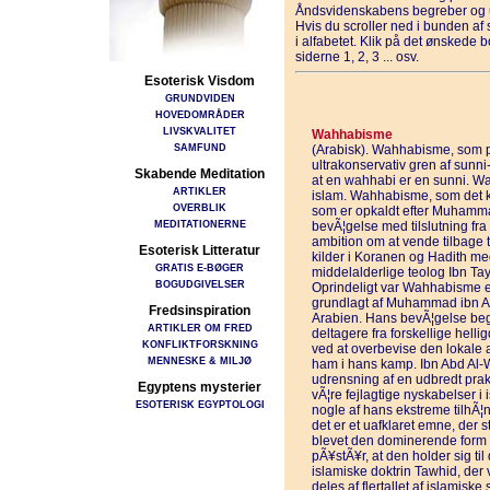
Åndsvidenskabens begreber og u
Hvis du scroller ned i bunden a
i alfabetet. Klik på det ønskede 
siderne 1, 2, 3 ... osv.
Esoterisk Visdom
GRUNDVIDEN
HOVEDOMRÅDER
LIVSKVALITET
Wahhabisme
SAMFUND
(Arabisk). Wahhabisme, som 
ultrakonservativ gren af sunn
Skabende Meditation
at en wahhabi er en sunni. Wah
ARTIKLER
islam. Wahhabisme, som det kal
OVERBLIK
som er opkaldt efter Muhamma
MEDITATIONERNE
bevÃ¦gelse med tilslutning fra
ambition om at vende tilbage t
Esoterisk Litteratur
kilder i Koranen og Hadith med
GRATIS E-BØGER
middelalderlige teolog Ibn Ta
BOGUDGIVELSER
Oprindeligt var Wahhabisme e
grundlagt af Muhammad ibn A
Fredsinspiration
Arabien. Hans bevÃ¦gelse beg
ARTIKLER OM FRED
deltagere fra forskellige helli
KONFLIKTFORSKNING
ved at overbevise den lokale
MENNESKE & MILJØ
ham i hans kamp. Ibn Abd Al-W
udrensning af en udbredt prak
Egyptens mysterier
vÃ¦re fejlagtige nyskabelser i 
ESOTERISK EGYPTOLOGI
nogle af hans ekstreme tilhÃ¦
det er et uafklaret emne, der 
blevet den dominerende form 
pÃ¥stÃ¥r, at den holder sig til
islamiske doktrin Tawhid, der
deles af flertallet af islamisk