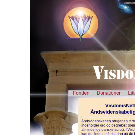
Visdomsnet
Fonden
Donationer
Lit
VisdomsNett
Åndsvidenskabeli
Åndsvidenskaben bruger en term
indeholder ord og begreber, som 
almindelige danske sprog. I Vis
kan du finde en forklaring på de f