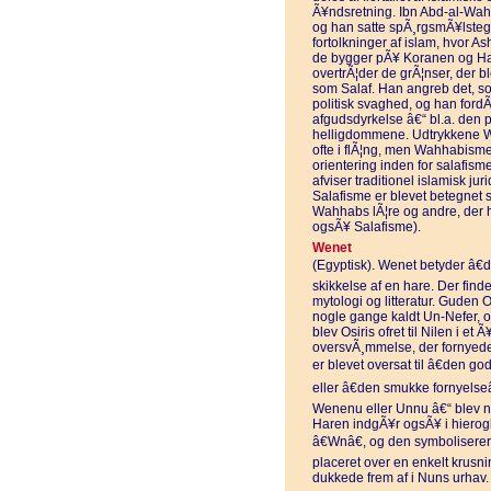
Ã¥ndsretning. Ibn Abd-al-Wahha
og han satte spÃ¸rgsmÃ¥lsteg
fortolkninger af islam, hvor A
de bygger pÃ¥ Koranen og Hadi
overtrÃ¦der de grÃ¦nser, der bl
som Salaf. Han angreb det, s
politisk svaghed, og han ford
afgudsdyrkelse â€“ bl.a. den p
helligdommene. Udtrykkene Wa
ofte i flÃ¦ng, men Wahhabisme
orientering inden for salafism
afviser traditionel islamisk j
Salafisme er blevet betegnet
Wahhabs lÃ¦re og andre, der 
ogsÃ¥ Salafisme).
Wenet
(Egyptisk). Wenet betyder â€d
skikkelse af en hare. Der fin
mytologi og litteratur. Guden O
nogle gange kaldt Un-Nefer, 
blev Osiris ofret til Nilen i et Ã
oversvÃ¸mmelse, der fornyed
er blevet oversat til â€den go
eller â€den smukke fornyels
Wenenu eller Unnu â€“ blev no
Haren indgÃ¥r ogsÃ¥ i hierogl
â€Wnâ€, og den symboliserer 
placeret over en enkelt krusnin
dukkede frem af i Nuns urhav.