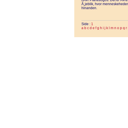
nÃ¥r Planetlogos. Det er Ã¥ret
Ã¸jeblik, hvor menneskehede
hinanden.
Side :
1
a
b
c
d
e
f
g
h
i
j
k
l
m
n
o
p
q
r