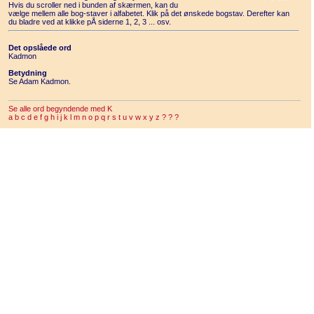
Hvis du scroller ned i bunden af skærmen, kan du
vælge mellem alle bog-staver i alfabetet. Klik på det ønskede bogstav. Derefter kan
du bladre ved at klikke pÅ siderne 1, 2, 3 ... osv.
Det opslåede ord
Kadmon
Betydning
Se Adam Kadmon.
Se alle ord begyndende med K
a
b
c
d
e
f
g
h
i
j
k
l
m
n
o
p
q
r
s
t
u
v
w
x
y
z
?
?
?