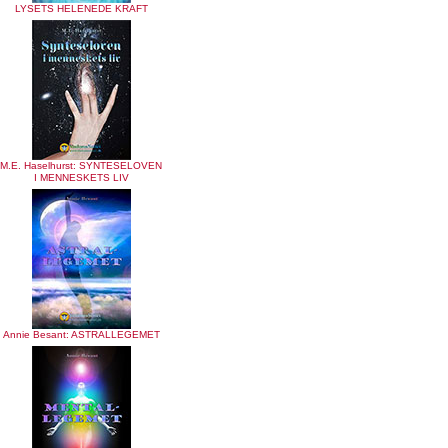
LYSETS HELENEDE KRAFT
M.E. Haselhurst: SYNTESELOVEN
I MENNESKETS LIV
Annie Besant: ASTRALLEGEMET