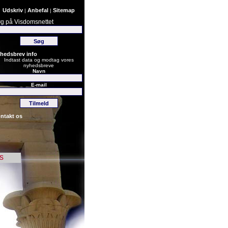
Udskriv
Anbefal
Sitemap
|
|
g på Visdomsnettet
hedsbrev info
Indtast data og modtag vores
nyhedsbreve
Navn
E-mail
ntakt os
s