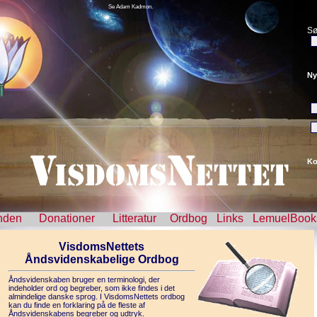
Se Adam Kadmon.
Sø
Ny
Ko
nden
Donationer
Litteratur
Ordbog
Links
LemuelBook
VisdomsNettets
Åndsvidenskabelige Ordbog
Åndsvidenskaben bruger en terminologi, der
indeholder ord og begreber, som ikke findes i det
almindelige danske sprog. I VisdomsNettets ordbog
kan du finde en forklaring på de fleste af
Åndsvidenskabens begreber og udtryk.