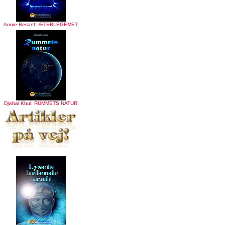
Annie Besant: ÆTERLEGEMET
Djwhal Khul: RUMMETS NATUR