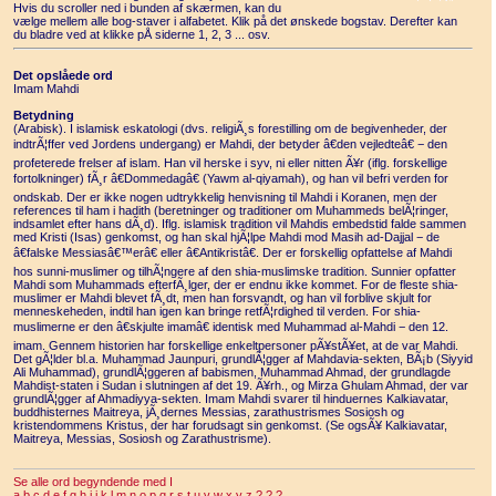
Hvis du scroller ned i bunden af skærmen, kan du
vælge mellem alle bog-staver i alfabetet. Klik på det ønskede bogstav. Derefter kan
du bladre ved at klikke pÅ siderne 1, 2, 3 ... osv.
Det opslåede ord
Imam Mahdi
Betydning
(Arabisk). I islamisk eskatologi (dvs. religiÃ¸s forestilling om de begivenheder, der
indtrÃ¦ffer ved Jordens undergang) er Mahdi, der betyder â€den vejledteâ€ − den
profeterede frelser af islam. Han vil herske i syv, ni eller nitten Ã¥r (iflg. forskellige
fortolkninger) fÃ¸r â€Dommedagâ€ (Yawm al-qiyamah), og han vil befri verden for
ondskab. Der er ikke nogen udtrykkelig henvisning til Mahdi i Koranen, men der
references til ham i hadith (beretninger og traditioner om Muhammeds belÃ¦ringer,
indsamlet efter hans dÃ¸d). Iflg. islamisk tradition vil Mahdis embedstid falde sammen
med Kristi (Isas) genkomst, og han skal hjÃ¦lpe Mahdi mod Masih ad-Dajjal − de
â€falske Messiasâ€™erâ€ eller â€Antikristâ€. Der er forskellig opfattelse af Mahdi
hos sunni-muslimer og tilhÃ¦ngere af den shia-muslimske tradition. Sunnier opfatter
Mahdi som Muhammads efterfÃ¸lger, der er endnu ikke kommet. For de fleste shia-
muslimer er Mahdi blevet fÃ¸dt, men han forsvandt, og han vil forblive skjult for
menneskeheden, indtil han igen kan bringe retfÃ¦rdighed til verden. For shia-
muslimerne er den â€skjulte imamâ€ identisk med Muhammad al-Mahdi − den 12.
imam. Gennem historien har forskellige enkeltpersoner pÃ¥stÃ¥et, at de var Mahdi.
Det gÃ¦lder bl.a. Muhammad Jaunpuri, grundlÃ¦gger af Mahdavia-sekten, BÃ¡b (Siyyid
Ali Muhammad), grundlÃ¦ggeren af babismen, Muhammad Ahmad, der grundlagde
Mahdist-staten i Sudan i slutningen af det 19. Ã¥rh., og Mirza Ghulam Ahmad, der var
grundlÃ¦gger af Ahmadiyya-sekten. Imam Mahdi svarer til hinduernes Kalkiavatar,
buddhisternes Maitreya, jÃ¸dernes Messias, zarathustrismes Sosiosh og
kristendommens Kristus, der har forudsagt sin genkomst. (Se ogsÃ¥ Kalkiavatar,
Maitreya, Messias, Sosiosh og Zarathustrisme).
Se alle ord begyndende med I
a
b
c
d
e
f
g
h
i
j
k
l
m
n
o
p
q
r
s
t
u
v
w
x
y
z
?
?
?