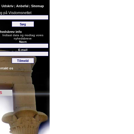
Udskriv
Anbefal
Sitemap
|
|
g på Visdomsnettet
hedsbrev info
Indtast data og modtag vores
nyhedsbreve
Navn
E-mail
ntakt os
s