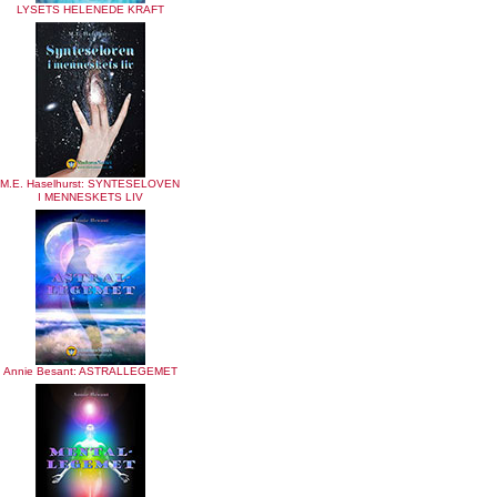
LYSETS HELENEDE KRAFT
M.E. Haselhurst: SYNTESELOVEN
I MENNESKETS LIV
Annie Besant: ASTRALLEGEMET