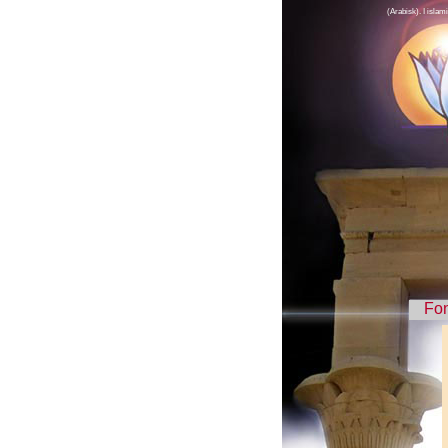
(Arabisk). I islam
Fo