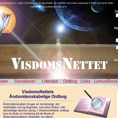
isk eskatologi (dvs. religiÃ¸s forestilling om de begivenheder, der indtrÃ¦ffer ved Jordens undergang) er Mahdi, der betyder â€den
vejledteâ€ − den profeterede frelser af isl
Sø
Ny
Ko
nden
Donationer
Litteratur
Ordbog
Links
LemuelBook
VisdomsNettets
Åndsvidenskabelige Ordbog
Åndsvidenskaben bruger en terminologi, der
indeholder ord og begreber, som ikke findes i det
almindelige danske sprog. I VisdomsNettets ordbog
kan du finde en forklaring på de fleste af
Åndsvidenskabens begreber og udtryk.