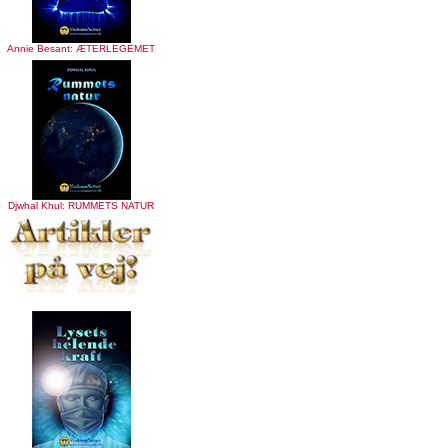
Annie Besant: ÆTERLEGEMET
Djwhal Khul: RUMMETS NATUR