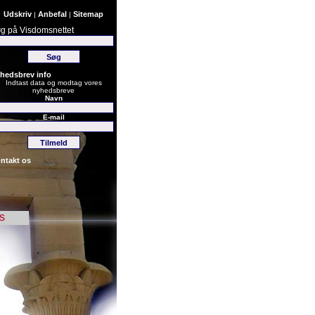
Udskriv
Anbefal
Sitemap
|
|
g på Visdomsnettet
hedsbrev info
Indtast data og modtag vores
nyhedsbreve
Navn
E-mail
ntakt os
s