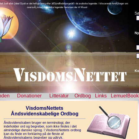
el Judi eller Jabel Djudi er det hellige bjerg eller â€Syndflodsbjergetâ€ i de arabiske legender. I tilsvarende fortÃ¦llinger om
oversvÃ¸mmelser i andre legender henvises der til Mount
Sø
Ny
Ko
nden
Donationer
Litteratur
Ordbog
Links
LemuelBook
VisdomsNettets
Åndsvidenskabelige Ordbog
Åndsvidenskaben bruger en terminologi, der
indeholder ord og begreber, som ikke findes i det
almindelige danske sprog. I VisdomsNettets ordbog
kan du finde en forklaring på de fleste af
Åndsvidenskabens begreber og udtryk.