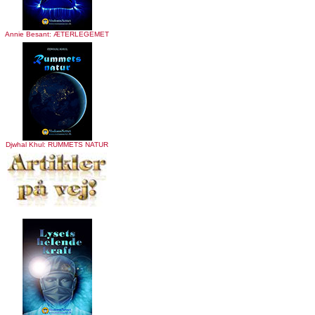
Annie Besant: ÆTERLEGEMET
Djwhal Khul: RUMMETS NATUR