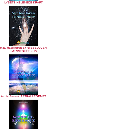
LYSETS HELENEDE KRAFT
M.E. Haselhurst: SYNTESELOVEN
I MENNESKETS LIV
Annie Besant: ASTRALLEGEMET