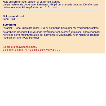
Hvis du scroller ned i bunden af skærmen, kan du
vælge mellem alle bog-staver i alfabetet. Klik på det ønskede bogstav. Derefter kan
du bladre ved at klikke pÅ siderne 1, 2, 3 ... osv.
Det opslåede ord
Jebel Djudi
Betydning
(Arabisk). Jebel Judi eller Jabel Djudi er det hellige bjerg eller â€Syndflodsbjergetâ€ i
de arabiske legender. I tilsvarende fortÃ¦llinger om oversvÃ¸mmelser i andre legender
henvises der til Mount Ararat og det babyloniske Mount Nizir, hvor Xisuthrus landede
med sin ark eller livets beholder.
Se alle ord begyndende med J
a
b
c
d
e
f
g
h
i
j
k
l
m
n
o
p
q
r
s
t
u
v
w
x
y
z
?
?
?