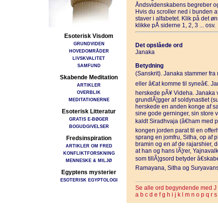
Åndsvidenskabens begreber og
Hvis du scroller ned i bunden 
staver i alfabetet. Klik på det 
klikke pÅ siderne 1, 2, 3 ... osv.
Esoterisk Visdom
GRUNDVIDEN
Det opslåede ord
HOVEDOMRÅDER
Janaka
LIVSKVALITET
Betydning
SAMFUND
(Sanskrit). Janaka stammer fra r
Skabende Meditation
eller â€at komme til syneâ€. J
ARTIKLER
OVERBLIK
herskede pÃ¥ Videha. Janaka va
grundlÃ¦gger af soldynastiet (
MEDITATIONERNE
herskede en anden konge af s
Esoterisk Litteratur
sine gode gerninger, sin store
GRATIS E-BØGER
kaldt Siradhvaja (â€ham med p
BOGUDGIVELSER
kongen jorden parat til en offer
sprang en jomfru, Sitha, op af plo
Fredsinspiration
bramin og en af de rajarshier, 
ARTIKLER OM FRED
at han og hans lÃ¦rer, Yajnava
KONFLIKTFORSKNING
som tillÃ¦gsord betyder â€ska
MENNESKE & MILJØ
Ramayana, Sitha og Suryavans
Egyptens mysterier
ESOTERISK EGYPTOLOGI
Se alle ord begyndende med J
a
b
c
d
e
f
g
h
i
j
k
l
m
n
o
p
q
r
s