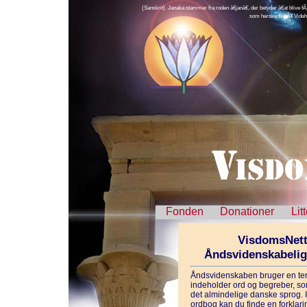
(Sanskrit). Janaka stammer fra roden â€janâ€, der betyder â€at blive fÃ
som herskede pÃ¥ Videha
Fonden
Donationer
Lit
VisdomsNett
Åndsvidenskabeli
Åndsvidenskaben bruger en ter
indeholder ord og begreber, som
det almindelige danske sprog. 
ordbog kan du finde en forklarin