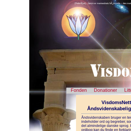
(HebrÃ¦isk). Jamin er menneskets hÃ¸jre side − den mest
Fonden
Donationer
Lit
VisdomsNett
Åndsvidenskabeli
Åndsvidenskaben bruger en ter
indeholder ord og begreber, som
det almindelige danske sprog. 
ordbog kan du finde en forklarin