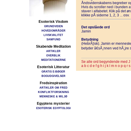
Åndsvidenskabens begreber og
Hvis du scroller ned i bunden 
staver i alfabetet. Klik på det 
klikke pÅ siderne 1, 2, 3 ... osv.
Esoterisk Visdom
GRUNDVIDEN
Det opslåede ord
HOVEDOMRÅDER
Jamin
LIVSKVALITET
Betydning
SAMFUND
(HebrÃ¦isk). Jamin er menneske
Skabende Meditation
betyder â€sÃ¸nnen ved hÃ¸jre s
ARTIKLER
OVERBLIK
MEDITATIONERNE
Se alle ord begyndende med J
a
b
c
d
e
f
g
h
i
j
k
l
m
n
o
p
q
r
s
Esoterisk Litteratur
GRATIS E-BØGER
BOGUDGIVELSER
Fredsinspiration
ARTIKLER OM FRED
KONFLIKTFORSKNING
MENNESKE & MILJØ
Egyptens mysterier
ESOTERISK EGYPTOLOGI