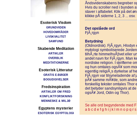
Åndsvidenskabens begreber og
Hvis du scroller ned i bunden 
staver i alfabetet. Klik på det 
klikke pÅ siderne 1, 2, 3 ... osv.
Esoterisk Visdom
GRUNDVIDEN
Det opslåede ord
HOVEDOMRÅDER
FjÃ¸rgyn
LIVSKVALITET
Betydning
SAMFUND
(Oldnordisk). FjÃ¸rgyn, Hlodyn 
Skabende Meditation
mytologi symboliserede Jorden 
ARTIKLER
tilhÃ¸rte himmelhvÃ¦lvet eller 
OVERBLIK
andet navn for FjÃ¸rgyn. Man ken
nordiske religion. I skrifterne 
MEDITATIONERNE
og hun omtales ogsÃ¥ som mor t
Esoterisk Litteratur
egentlig religiÃ¸s dyrkelse af h
GRATIS E-BØGER
FjÃ¸rgyn var tilsyneladende af 
BOGUDGIVELSER
pÃ¥ samme mÃ¥de, som andre jÃ
forskellig tekster omtales Thor
Fredsinspiration
det betyder sandsynligvis at 
ARTIKLER OM FRED
ogsÃ¥ Jord, Odin og Thor).
KONFLIKTFORSKNING
MENNESKE & MILJØ
Se alle ord begyndende med F
Egyptens mysterier
a
b
c
d
e
f
g
h
i
j
k
l
m
n
o
p
q
r
s
ESOTERISK EGYPTOLOGI