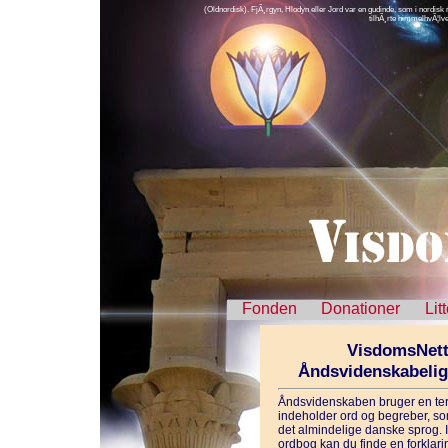
(Oldnordisk). FjÃ¸rgyn, Hlodyn eller Jord var en gudinde, som i nordisk
tilhÃ¸rte himmelhvÃ¦lve
Fonden
Donationer
Lit
VisdomsNett
Åndsvidenskabeli
Åndsvidenskaben bruger en ter
indeholder ord og begreber, som
det almindelige danske sprog. 
ordbog kan du finde en forklarin