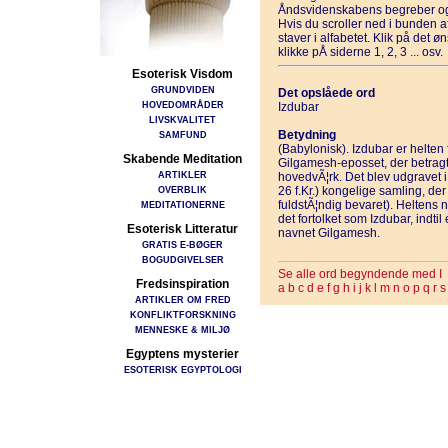
Åndsvidenskabens begreber og
Hvis du scroller ned i bunden 
staver i alfabetet. Klik på det 
klikke pÅ siderne 1, 2, 3 ... osv.
Esoterisk Visdom
GRUNDVIDEN
Det opslåede ord
HOVEDOMRÅDER
Izdubar
LIVSKVALITET
Betydning
SAMFUND
(Babylonisk). Izdubar er helten 
Skabende Meditation
Gilgamesh-eposset, der betragt
ARTIKLER
hovedvÃ¦rk. Det blev udgravet 
OVERBLIK
26 f.Kr.) kongelige samling, der 
fuldstÃ¦ndig bevaret). Heltens n
MEDITATIONERNE
det fortolket som Izdubar, indti
Esoterisk Litteratur
navnet Gilgamesh.
GRATIS E-BØGER
BOGUDGIVELSER
Se alle ord begyndende med I
Fredsinspiration
a
b
c
d
e
f
g
h
i
j
k
l
m
n
o
p
q
r
s
ARTIKLER OM FRED
KONFLIKTFORSKNING
MENNESKE & MILJØ
Egyptens mysterier
ESOTERISK EGYPTOLOGI