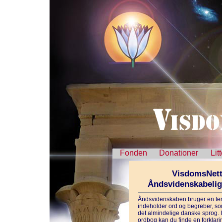
Fonden
Donationer
Lit
VisdomsNett
Åndsvidenskabeli
Åndsvidenskaben bruger en ter
indeholder ord og begreber, som
det almindelige danske sprog. 
ordbog kan du finde en forklarin