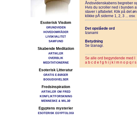
Åndsvidenskabens begreber og
Hvis du scroller ned i bunden 
staver i alfabetet. Klik på det 
klikke pÅ siderne 1, 2, 3 ... osv.
Esoterisk Visdom
GRUNDVIDEN
Det opslåede ord
HOVEDOMRÅDER
Izanami
LIVSKVALITET
Betydning
SAMFUND
Se Izanagi.
Skabende Meditation
ARTIKLER
Se alle ord begyndende med I
OVERBLIK
a
b
c
d
e
f
g
h
i
j
k
l
m
n
o
p
q
r
s
MEDITATIONERNE
Esoterisk Litteratur
GRATIS E-BØGER
BOGUDGIVELSER
Fredsinspiration
ARTIKLER OM FRED
KONFLIKTFORSKNING
MENNESKE & MILJØ
Egyptens mysterier
ESOTERISK EGYPTOLOGI