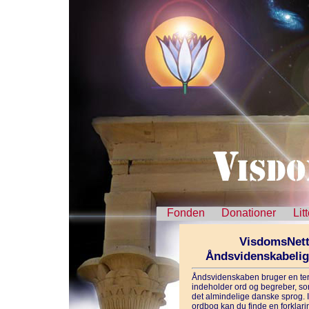
Fonden
Donationer
Lit
VisdomsNett
Åndsvidenskabeli
Åndsvidenskaben bruger en ter
indeholder ord og begreber, som
det almindelige danske sprog. 
ordbog kan du finde en forklarin