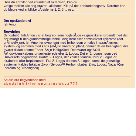
Hvis du scroller ned i bunden af skærmen, kan du
vælge mellem alle bog-staver i alfabetet. Klik på det ønskede bogstav. Derefter kan
du bladre ved at klikke pÅ siderne 1, 2, 3 ... osv.
Det opslåede ord
Ish Amon
Betydning
(Gnostisk). Ish Amon var et begreb, som nogle jÃ¸diske gnostikere forbandt med det,
der svarer til den guddommelige tanke i evig hvile eller semiaktivitet i pleroma (det
grÃ¦nselÃ¸se). Ish Amon er synonymt med ferho, som omtales i nazarÃ¦ernes
system, og sammen med kaos (mÃ¸rkt vand) og ptahil, danner de en treenighed, der
svarer til den kristne Fader-SÃ¸n-HelligÃ¥nd. Det svarer ogsÃ¥ til
Ã¥ndsvidenskabens umanifesterede eller 1. Logos. Det er 1. Logos, som ved
Universets begyndelse skabte 2. Logos, der kaldes feminin, fordi 2. Logos er
skabende eller forplantende. Fra 2. Logos dannes 3. Logos, som i de gnostiske
systemer kaldes Iukabar Zivo. (Se ogsÃ¥ Ferho, Iukabar Zivo, Logos, NazarÃ¦ner,
Pleroma og Treenighed).
Se alle ord begyndende med I
a
b
c
d
e
f
g
h
i
j
k
l
m
n
o
p
q
r
s
t
u
v
w
x
y
z
?
?
?