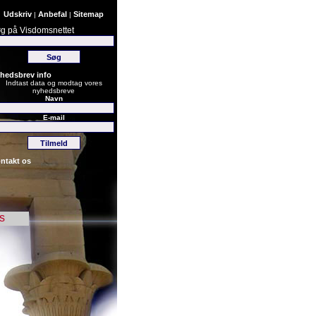
Udskriv
Anbefal
Sitemap
|
|
g på Visdomsnettet
hedsbrev info
Indtast data og modtag vores
nyhedsbreve
Navn
E-mail
ntakt os
s