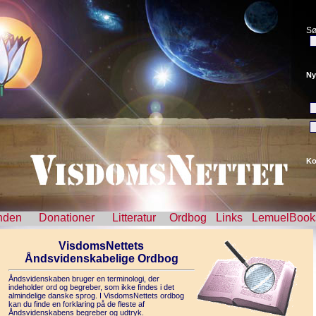
Sø
Ny
Ko
nden
Donationer
Litteratur
Ordbog
Links
LemuelBook
VisdomsNettets
Åndsvidenskabelige Ordbog
Åndsvidenskaben bruger en terminologi, der
indeholder ord og begreber, som ikke findes i det
almindelige danske sprog. I VisdomsNettets ordbog
kan du finde en forklaring på de fleste af
Åndsvidenskabens begreber og udtryk.