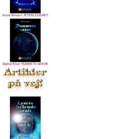
Annie Besant: ÆTERLEGEMET
Djwhal Khul: RUMMETS NATUR