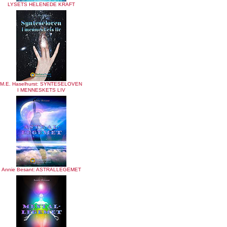
LYSETS HELENEDE KRAFT
M.E. Haselhurst: SYNTESELOVEN
I MENNESKETS LIV
Annie Besant: ASTRALLEGEMET