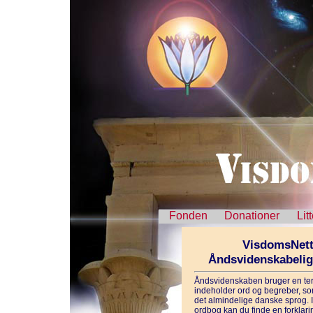
Fonden
Donationer
Lit
VisdomsNett
Åndsvidenskabeli
Åndsvidenskaben bruger en ter
indeholder ord og begreber, som
det almindelige danske sprog. 
ordbog kan du finde en forklarin