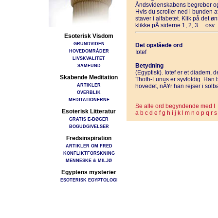
Åndsvidenskabens begreber og
Hvis du scroller ned i bunden 
staver i alfabetet. Klik på det 
klikke pÅ siderne 1, 2, 3 ... osv.
Esoterisk Visdom
GRUNDVIDEN
Det opslåede ord
HOVEDOMRÅDER
Iotef
LIVSKVALITET
Betydning
SAMFUND
(Egyptisk). Iotef er et diadem, 
Skabende Meditation
Thoth-Lunus er syvfoldig. Han 
ARTIKLER
hovedet, nÃ¥r han rejser i solb
OVERBLIK
MEDITATIONERNE
Se alle ord begyndende med I
Esoterisk Litteratur
a
b
c
d
e
f
g
h
i
j
k
l
m
n
o
p
q
r
s
GRATIS E-BØGER
BOGUDGIVELSER
Fredsinspiration
ARTIKLER OM FRED
KONFLIKTFORSKNING
MENNESKE & MILJØ
Egyptens mysterier
ESOTERISK EGYPTOLOGI