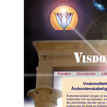
Fonden
Donationer
Lit
VisdomsNett
Åndsvidenskabeli
Åndsvidenskaben bruger en ter
indeholder ord og begreber, som
det almindelige danske sprog. 
ordbog kan du finde en forklarin