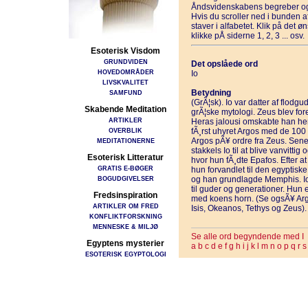
Åndsvidenskabens begreber og
Hvis du scroller ned i bunden 
staver i alfabetet. Klik på det 
klikke pÅ siderne 1, 2, 3 ... osv.
Esoterisk Visdom
GRUNDVIDEN
Det opslåede ord
HOVEDOMRÅDER
Io
LIVSKVALITET
Betydning
SAMFUND
(GrÃ¦sk). Io var datter af flodg
Skabende Meditation
grÃ¦ske mytologi. Zeus blev fore
ARTIKLER
Heras jalousi omskabte han hen
OVERBLIK
fÃ¸rst uhyret Argos med de 100 
Argos pÃ¥ ordre fra Zeus. Sen
MEDITATIONERNE
stakkels Io til at blive vanvittig
Esoterisk Litteratur
hvor hun fÃ¸dte Epafos. Efter at
GRATIS E-BØGER
hun forvandlet til den egyptisk
BOGUDGIVELSER
og han grundlagde Memphis. Io
til guder og generationer. Hun 
Fredsinspiration
med koens horn. (Se ogsÃ¥ Arg
ARTIKLER OM FRED
Isis, Okeanos, Tethys og Zeus).
KONFLIKTFORSKNING
MENNESKE & MILJØ
Se alle ord begyndende med I
Egyptens mysterier
a
b
c
d
e
f
g
h
i
j
k
l
m
n
o
p
q
r
s
ESOTERISK EGYPTOLOGI