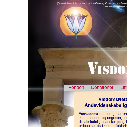
(Oldnordisk/sanskrit). Ida stammer fra â€ida eddyâ€, der betyder â€strÃ¸
her forsamles aserne f
Fonden
Donationer
Lit
VisdomsNett
Åndsvidenskabeli
Åndsvidenskaben bruger en ter
indeholder ord og begreber, som
det almindelige danske sprog. 
ordbog kan du finde en forklarin