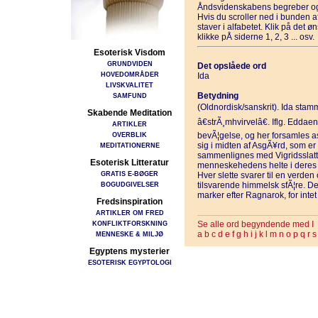
Åndsvidenskabens begreber og
Hvis du scroller ned i bunden 
staver i alfabetet. Klik på det 
klikke pÅ siderne 1, 2, 3 ... osv.
Esoterisk Visdom
GRUNDVIDEN
Det opslåede ord
HOVEDOMRÅDER
Ida
LIVSKVALITET
Betydning
SAMFUND
(Oldnordisk/sanskrit). Ida stamm
Skabende Meditation
â€strÃ¸mhvirvelâ€. Iflg. Eddae
ARTIKLER
OVERBLIK
bevÃ¦gelse, og her forsamles as
sig i midten af AsgÃ¥rd, som er
MEDITATIONERNE
sammenlignes med Vigridsslatte
Esoterisk Litteratur
menneskehedens helte i deres l
GRATIS E-BØGER
Hver slette svarer til en verden
BOGUDGIVELSER
tilsvarende himmelsk sfÃ¦re. D
marker efter Ragnarok, for inte
Fredsinspiration
ARTIKLER OM FRED
KONFLIKTFORSKNING
Se alle ord begyndende med I
a
b
c
d
e
f
g
h
i
j
k
l
m
n
o
p
q
r
s
MENNESKE & MILJØ
Egyptens mysterier
ESOTERISK EGYPTOLOGI