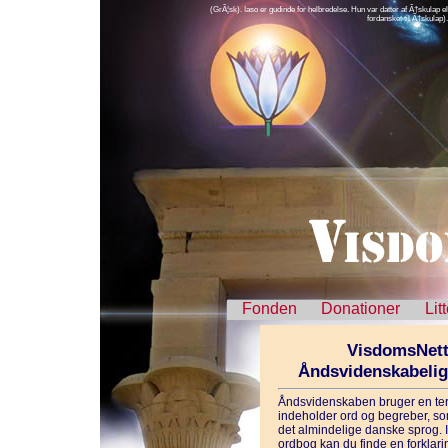
(GrÃ¦sk). Iaso er gudinde for helbredelse. Hun var datter af Ã†skulap e
fordansket til Ã†skulap). 
Fonden
Donationer
Lit
VisdomsNett
Åndsvidenskabeli
Åndsvidenskaben bruger en ter
indeholder ord og begreber, som
det almindelige danske sprog. 
ordbog kan du finde en forklarin