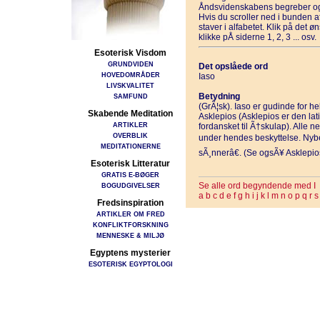
Åndsvidenskabens begreber og
Hvis du scroller ned i bunden 
staver i alfabetet. Klik på det 
klikke pÅ siderne 1, 2, 3 ... osv.
Esoterisk Visdom
GRUNDVIDEN
Det opslåede ord
HOVEDOMRÅDER
Iaso
LIVSKVALITET
Betydning
SAMFUND
(GrÃ¦sk). Iaso er gudinde for he
Skabende Meditation
Asklepios (Asklepios er den lat
ARTIKLER
fordansket til Ã†skulap). Alle neo
OVERBLIK
under hendes beskyttelse. Nybe
MEDITATIONERNE
sÃ¸nnerâ€. (Se ogsÃ¥ Asklepio
Esoterisk Litteratur
GRATIS E-BØGER
Se alle ord begyndende med I
BOGUDGIVELSER
a
b
c
d
e
f
g
h
i
j
k
l
m
n
o
p
q
r
s
Fredsinspiration
ARTIKLER OM FRED
KONFLIKTFORSKNING
MENNESKE & MILJØ
Egyptens mysterier
ESOTERISK EGYPTOLOGI