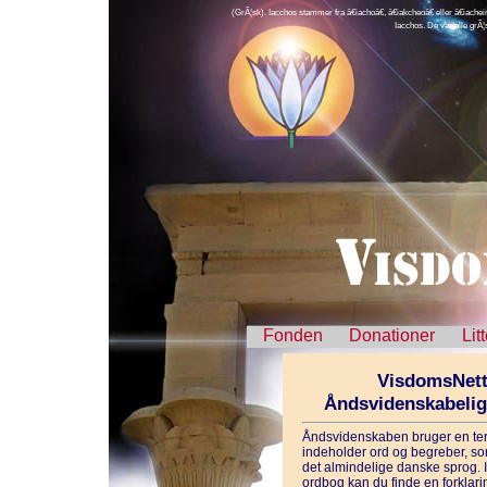
(GrÃ¦sk). Iacchos stammer fra â€iachoâ€, â€iakcheoâ€ eller â€iachei
Iacchos. De var alle grÃ¦
Fonden
Donationer
Lit
VisdomsNett
Åndsvidenskabeli
Åndsvidenskaben bruger en ter
indeholder ord og begreber, som
det almindelige danske sprog. 
ordbog kan du finde en forklarin