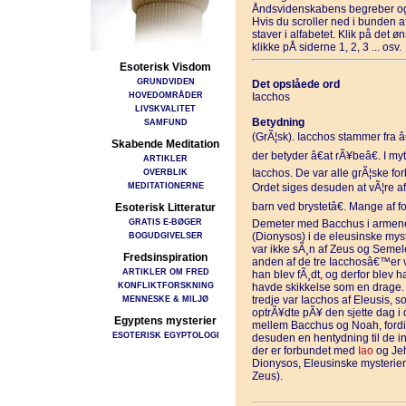
Åndsvidenskabens begreber og
Hvis du scroller ned i bunden 
staver i alfabetet. Klik på det 
klikke pÅ siderne 1, 2, 3 ... osv.
Esoterisk Visdom
GRUNDVIDEN
Det opslåede ord
HOVEDOMRÅDER
Iacchos
LIVSKVALITET
Betydning
SAMFUND
(GrÃ¦sk). Iacchos stammer fra â€
Skabende Meditation
der betyder â€at rÃ¥beâ€. I m
ARTIKLER
OVERBLIK
Iacchos. De var alle grÃ¦ske fo
MEDITATIONERNE
Ordet siges desuden at vÃ¦re af 
barn ved brystetâ€. Mange af f
Esoterisk Litteratur
GRATIS E-BØGER
Demeter med Bacchus i armene.
BOGUDGIVELSER
(Dionysos) i de eleusinske mys
var ikke sÃ¸n af Zeus og Semel
Fredsinspiration
anden af de tre Iacchosâ€™er v
ARTIKLER OM FRED
han blev fÃ¸dt, og derfor blev ha
KONFLIKTFORSKNING
havde skikkelse som en drage. 
MENNESKE & MILJØ
tredje var Iacchos af Eleusis, s
optrÃ¥dte pÃ¥ den sjette dag i 
Egyptens mysterier
mellem Bacchus og Noah, fordi
ESOTERISK EGYPTOLOGI
desuden en hentydning til de inv
der er forbundet med
Iao
og Jeh
Dionysos, Eleusinske mysterier
Zeus).