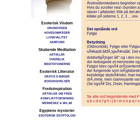
Åndsvidenskabens begreber og
Hvis du scroller ned i bunden 
staver i alfabetet. Klik på det 
klikke pÅ siderne 1, 2, 3 ... osv.
Esoterisk Visdom
GRUNDVIDEN
Det opslåede ord
HOVEDOMRÅDER
Fylgje
LIVSKVALITET
Betydning
SAMFUND
(Oldnordisk). Fylgje eller Fylgja
Skabende Meditation
sÃ¥kaldt â€fÃ¸lgeÃ¥ndâ€. Det 
ARTIKLER
dobbeltgÃ¦nger â€“ og i den nor
OVERBLIK
der ledsagede et menneske og
MEDITATIONERNE
Fylgjor blev ogsÃ¥ prÃ¦sentere
der fungerede som slÃ¦gtsbesk
Esoterisk Litteratur
kvindelige skytsÃ¥nder, man kal
GRATIS E-BØGER
drÃ¸mme, men clairvoyante var i
BOGUDGIVELSER
(Se ogsÃ¥ Dis, Diser, Hamingja 
Fredsinspiration
ARTIKLER OM FRED
Se alle ord begyndende med F
KONFLIKTFORSKNING
a
b
c
d
e
f
g
h
i
j
k
l
m
n
o
p
q
r
s
MENNESKE & MILJØ
Egyptens mysterier
ESOTERISK EGYPTOLOGI