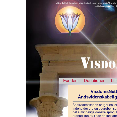
(Oldnordisk). Fylgje eller Fylgja (flertal: Fylgjor) er en skytsÃ¥nd ell
dobbeltgÃ¦nger â€“ og i 
Fonden
Donationer
Lit
VisdomsNett
Åndsvidenskabeli
Åndsvidenskaben bruger en ter
indeholder ord og begreber, som
det almindelige danske sprog. 
ordbog kan du finde en forklarin