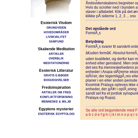
Åndsvidenskabens begreber og
Hvis du scroller ned i bunden 
staver i alfabetet. Klik på det 
klikke pÅ siderne 1, 2, 3 ... osv.
Esoterisk Visdom
GRUNDVIDEN
Det opslåede ord
HOVEDOMRÅDER
FormlÃ¸s
LIVSKVALITET
Betydning
SAMFUND
FormlÃ¸s svarer til sanskrit-ord
Skabende Meditation
â€uden formâ€. Absolut formlÃ¸
ARTIKLER
OVERBLIK
uden kvaliteter, og derfor kan 
enhed eller genstand. Men ordet
MEDITATIONERNE
det ses fra menneskehedens jor
Esoterisk Litteratur
enheder i Arupa-sfÃ¦rerne eksis
GRATIS E-BØGER
idÃ©er, der legemliggÃ¸res ell
BOGUDGIVELSER
planer i en eller anden period
Kosmisk Pralaya opleves ikke a
Fredsinspiration
enheder, der gÃ¥r i oplÃ¸sning
ARTIKLER OM FRED
sandt set fra et jordisk synspu
KONFLIKTFORSKNING
Pralaya og Rupa).
MENNESKE & MILJØ
Egyptens mysterier
Se alle ord begyndende med F
ESOTERISK EGYPTOLOGI
a
b
c
d
e
f
g
h
i
j
k
l
m
n
o
p
q
r
s