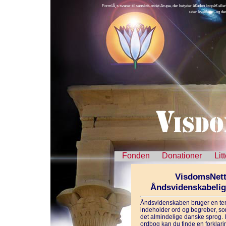
FormlÃ¸s svarer til sanskrit-ordet Arupa, der betyder â€uden kropâ€ eller
uden kvaliteter, og d
Fonden
Donationer
Lit
VisdomsNett
Åndsvidenskabeli
Åndsvidenskaben bruger en ter
indeholder ord og begreber, som
det almindelige danske sprog. 
ordbog kan du finde en forklarin