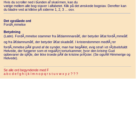
Hvis du scroller ned i bunden af skærmen, kan du
vælge mellem alle bog-staver i alfabetet. Klik på det ønskede bogstav. Derefter kan
du bladre ved at klikke pÅ siderne 1, 2, 3 ... osv.
Det opslåede ord
FordÃ¸mmelse
Betydning
(Latin). FordÃ¸mmelse stammer fra â€dammnareâ€, der betyder â€at fordÃ¸mmeâ€
og fra â€damnumâ€, der betyder â€at skadeâ€. I kristendommen medfÃ¸rer
fordÃ¸mmelse pÃ¥ grund af de synder, man har begÃ¥et, evig straf i et rÃ¦dselsfuldt
Helvede, der fungerer som et regulÃ¦rt torturkammer, hvor den kristne Gud
opbevarer de sjÃ¦le, der ikke troede pÃ¥ de kristne prÃ¦ster. (Se ogsÃ¥ Himmerige og
Helvede).
Se alle ord begyndende med F
a
b
c
d
e
f
g
h
i
j
k
l
m
n
o
p
q
r
s
t
u
v
w
x
y
z
?
?
?