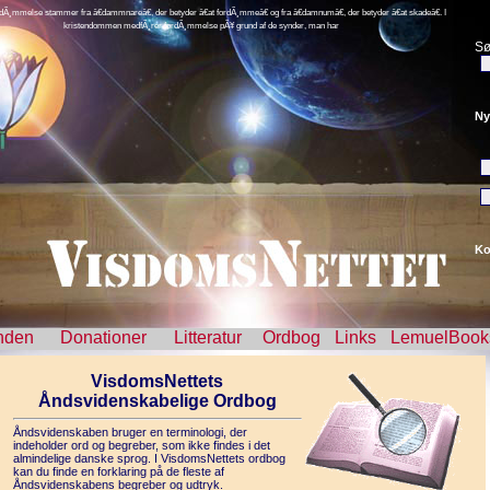
rdÃ¸mmelse stammer fra â€dammnareâ€, der betyder â€at fordÃ¸mmeâ€ og fra â€damnumâ€, der betyder â€at skadeâ€. I
kristendommen medfÃ¸rer fordÃ¸mmelse pÃ¥ grund af de synder, man har
Sø
Ny
Ko
nden
Donationer
Litteratur
Ordbog
Links
LemuelBook
VisdomsNettets
Åndsvidenskabelige Ordbog
Åndsvidenskaben bruger en terminologi, der
indeholder ord og begreber, som ikke findes i det
almindelige danske sprog. I VisdomsNettets ordbog
kan du finde en forklaring på de fleste af
Åndsvidenskabens begreber og udtryk.