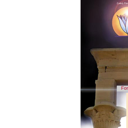
(Latin). Fo
Fo