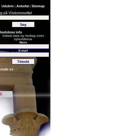
Udskriv
Anbefal
Sitemap
|
|
g på Visdomsnettet
hedsbrev info
Indtast data og modtag vores
nyhedsbreve
Navn
E-mail
ntakt os
s