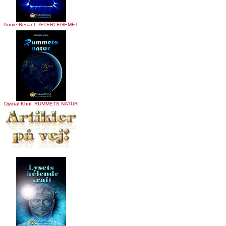
Annie Besant: ÆTERLEGEMET
Djwhal Khul: RUMMETS NATUR