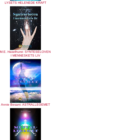
LYSETS HELENEDE KRAFT
M.E. Haselhurst: SYNTESELOVEN
I MENNESKETS LIV
Annie Besant: ASTRALLEGEMET