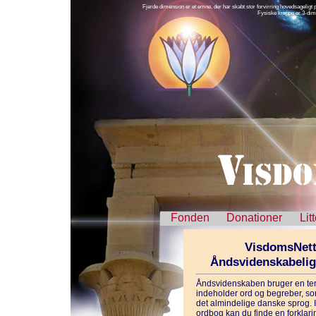
Fjerde dimension er et emne, der har skabt stor forvirring hovedsageligt
Fysiske kroppe er 3-di
Fonden
Donationer
Lit
VisdomsNett
Åndsvidenskabeli
Åndsvidenskaben bruger en ter
indeholder ord og begreber, som
det almindelige danske sprog. 
ordbog kan du finde en forklarin