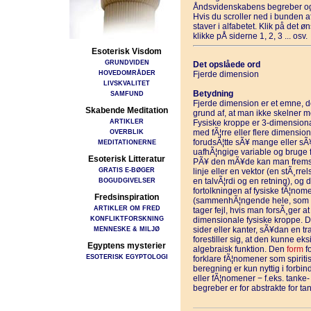
Åndsvidenskabens begreber og
Hvis du scroller ned i bunden 
staver i alfabetet. Klik på det 
klikke pÅ siderne 1, 2, 3 ... osv.
Esoterisk Visdom
GRUNDVIDEN
Det opslåede ord
HOVEDOMRÅDER
Fjerde dimension
LIVSKVALITET
Betydning
SAMFUND
Fjerde dimension er et emne, de
Skabende Meditation
grund af, at man ikke skelner 
ARTIKLER
Fysiske kroppe er 3-dimension
OVERBLIK
med fÃ¦rre eller flere dimension
forudsÃ¦tte sÃ¥ mange eller s
MEDITATIONERNE
uafhÃ¦ngige variable og bruge f
Esoterisk Litteratur
PÃ¥ den mÃ¥de kan man fremstil
GRATIS E-BØGER
linje eller en vektor (en stÃ¸rr
BOGUDGIVELSER
en talvÃ¦rdi og en retning), og
fortolkningen af fysiske fÃ¦no
Fredsinspiration
(sammenhÃ¦ngende hele, som ud
ARTIKLER OM FRED
tager fejl, hvis man forsÃ¸ger at 
KONFLIKTFORSKNING
dimensionale fysiske kroppe. De
MENNESKE & MILJØ
sider eller kanter, sÃ¥dan en t
forestiller sig, at den kunne e
Egyptens mysterier
algebraisk funktion. Den
form
fo
ESOTERISK EGYPTOLOGI
forklare fÃ¦nomener som spirit
beregning er kun nyttig i forbin
eller fÃ¦nomener − f.eks. tanke-
begreber er for abstrakte for ta