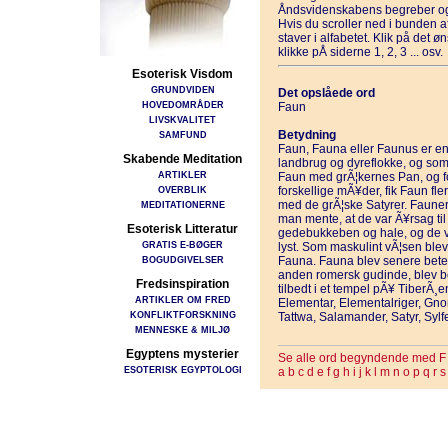
Åndsvidenskabens begreber og
Hvis du scroller ned i bunden 
staver i alfabetet. Klik på det 
klikke pÅ siderne 1, 2, 3 ... osv.
Esoterisk Visdom
GRUNDVIDEN
Det opslåede ord
HOVEDOMRÅDER
Faun
LIVSKVALITET
Betydning
SAMFUND
Faun, Fauna eller Faunus er e
Skabende Meditation
landbrug og dyreflokke, og som
ARTIKLER
Faun med grÃ¦kernes Pan, og f
OVERBLIK
forskellige mÃ¥der, fik Faun fle
med de grÃ¦ske Satyrer. Fauner 
MEDITATIONERNE
man mente, at de var Ã¥rsag til
Esoterisk Litteratur
gedebukkeben og hale, og de v
GRATIS E-BØGER
lyst. Som maskulint vÃ¦sen ble
BOGUDGIVELSER
Fauna. Fauna blev senere betegn
anden romersk gudinde, blev b
Fredsinspiration
tilbedt i et tempel pÃ¥ TiberÃ¸
ARTIKLER OM FRED
Elementar, Elementalriger, Gno
KONFLIKTFORSKNING
Tattwa, Salamander, Satyr, Sylf
MENNESKE & MILJØ
Egyptens mysterier
Se alle ord begyndende med F
ESOTERISK EGYPTOLOGI
a
b
c
d
e
f
g
h
i
j
k
l
m
n
o
p
q
r
s