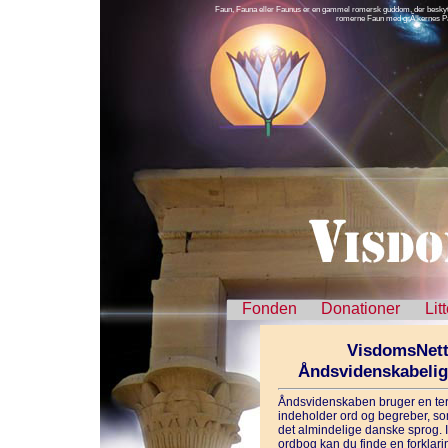
Faun, Fauna eller Faunus er en gammel romersk guddom, der beskytte
romerne Faun med grÃ¦kernes Pan
Fonden
Donationer
Lit
VisdomsNett
Åndsvidenskabeli
Åndsvidenskaben bruger en ter
indeholder ord og begreber, som
det almindelige danske sprog. 
ordbog kan du finde en forklarin