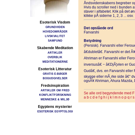
Åndsvidenskabens begreber og
Hvis du scroller ned i bunden 
staver i alfabetet. Klik på det 
klikke pÅ siderne 1, 2, 3 ... osv.
Esoterisk Visdom
GRUNDVIDEN
Det opslåede ord
HOVEDOMRÅDER
Farvarshi
LIVSKVALITET
Betydning
SAMFUND
(Persisk). Farvarshi eller Ferou
Skabende Meditation
â€dubletâ€. Farvarshi er det Ã
ARTIKLER
OVERBLIK
Ahriman er Farvarshi eller Fer
MEDITATIONERNE
inversusâ€ − â€DjÃ¦vlen er Gu
Esoterisk Litteratur
Gudâ€, dvs. en Farvarshi elle
GRATIS E-BØGER
skygge eller mÃ¸rke side â€“ 
BOGUDGIVELSER
ogsÃ¥ Ahriman, Ahura Mazda, D
Fredsinspiration
ARTIKLER OM FRED
Se alle ord begyndende med F
KONFLIKTFORSKNING
a
b
c
d
e
f
g
h
i
j
k
l
m
n
o
p
q
r
s
MENNESKE & MILJØ
Egyptens mysterier
ESOTERISK EGYPTOLOGI