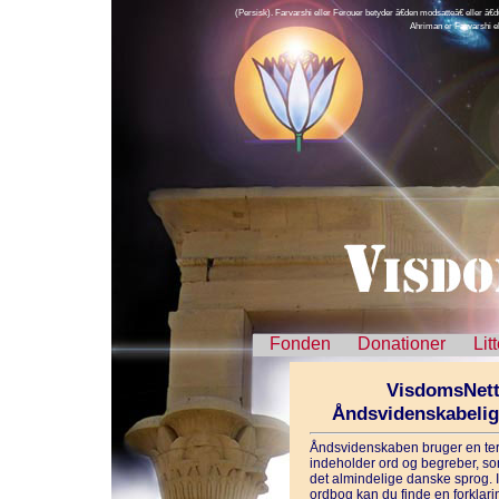
(Persisk). Farvarshi eller Ferouer betyder â€den modsatteâ€ eller â€d
Ahriman er Farvarshi e
Fonden
Donationer
Lit
VisdomsNett
Åndsvidenskabeli
Åndsvidenskaben bruger en ter
indeholder ord og begreber, som
det almindelige danske sprog. 
ordbog kan du finde en forklarin