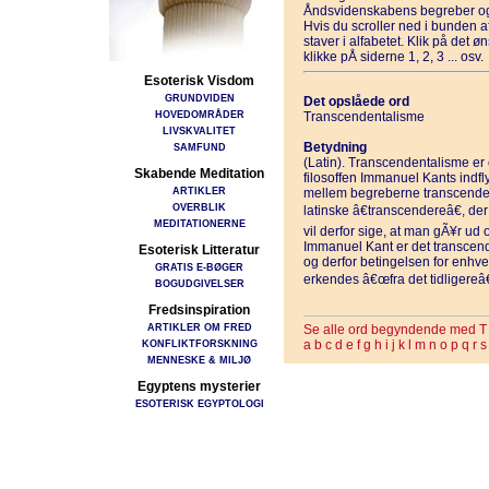
Åndsvidenskabens begreber og
Hvis du scroller ned i bunden 
staver i alfabetet. Klik på det 
klikke pÅ siderne 1, 2, 3 ... osv.
Esoterisk Visdom
GRUNDVIDEN
Det opslåede ord
HOVEDOMRÅDER
Transcendentalisme
LIVSKVALITET
Betydning
SAMFUND
(Latin). Transcendentalisme er et
Skabende Meditation
filosoffen Immanuel Kants indfl
ARTIKLER
mellem begreberne transcenden
OVERBLIK
latinske â€transcendereâ€, der
MEDITATIONERNE
vil derfor sige, at man gÃ¥r ud 
Immanuel Kant er det transcen
Esoterisk Litteratur
og derfor betingelsen for enhve
GRATIS E-BØGER
erkendes â€œfra det tidligereâ€
BOGUDGIVELSER
Fredsinspiration
ARTIKLER OM FRED
Se alle ord begyndende med T
KONFLIKTFORSKNING
a
b
c
d
e
f
g
h
i
j
k
l
m
n
o
p
q
r
s
MENNESKE & MILJØ
Egyptens mysterier
ESOTERISK EGYPTOLOGI