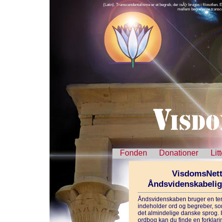
(Latin). Transcendentalisme er et begreb, der isÃ¦r bruges i filosofien.
mellem begreberne transce
Fonden
Donationer
Lit
VisdomsNett
Åndsvidenskabeli
Åndsvidenskaben bruger en ter
indeholder ord og begreber, som
det almindelige danske sprog. 
ordbog kan du finde en forklarin