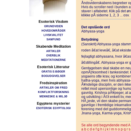
Åndsvidenskabens begreber og
Hvis du scroller ned i bunden 
staver i alfabetet. Klik på det 
klikke pÅ siderne 1, 2, 3 ... osv.
Esoterisk Visdom
GRUNDVIDEN
Det opslåede ord
HOVEDOMRÅDER
Abhyasa-yoga
LIVSKVALITET
Betydning
SAMFUND
(Sanskrit) Abhyasa-yoga stammer
Skabende Meditation
roden â€at leveâ€, â€at eksi
ARTIKLER
OVERBLIK
fejlagtigt abhyasana, hvor â€as
MEDITATIONERNE
â€stillingâ€. Abhyasa-yoga er
Esoterisk Litteratur
Gentagelsen skal skabe en neut
GRATIS E-BØGER
opmÃ¦rksomhed i tankesindet. 
BOGUDGIVELSER
yogaens otte krav, og kombineret
hatha-yoga, men hvis abhyasa-
Fredsinspiration
Ã¥ndelige disciplin, er den ikke
ARTIKLER OM FRED
rettet mod upersonlige og huma
KONFLIKTFORSKNING
gavnlig. Krishna pÃ¥peger, at a
MENNESKE & MILJØ
og udvikling i Ã©t enkelt liv, m
HÃ¸jeste, vil den skabe permane
Egyptens mysterier
gavnlige i fremtidige inkarnatione
ESOTERISK EGYPTOLOGI
forening med det guddommelige
Jnana-yoga, Karma-yoga, Krish
Se alle ord begyndende med A
a
b
c
d
e
f
g
h
i
j
k
l
m
n
o
p
q
r
s