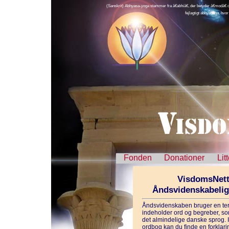
(Sanskrit) Abhyasa-yoga stammer fra â€abhiâ€, der betyder â€modâ€ o
fejlagtigt abhyasana, hvor
Fonden
Donationer
Lit
VisdomsNett
Åndsvidenskabeli
Åndsvidenskaben bruger en ter
indeholder ord og begreber, som
det almindelige danske sprog. 
ordbog kan du finde en forklarin