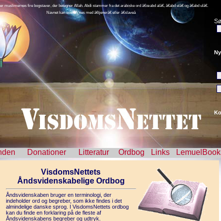
er muslimernes fire bogstaver, der betegner Allah. Abdi stammer fra det arabiske ord â€œabd alâ€, â€abd elâ€ og â€abd ulâ€.
Navnet kan oversÃ¦ttes med â€tjenerâ€ eller â€slaveâ
Sø
Ny
Ko
nden
Donationer
Litteratur
Ordbog
Links
LemuelBook
VisdomsNettets
Åndsvidenskabelige Ordbog
Åndsvidenskaben bruger en terminologi, der
indeholder ord og begreber, som ikke findes i det
almindelige danske sprog. I VisdomsNettets ordbog
kan du finde en forklaring på de fleste af
Åndsvidenskabens begreber og udtryk.