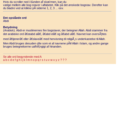
Hvis du scroller ned i bunden af skærmen, kan du
vælge mellem alle bog-staver i alfabetet. Klik på det ønskede bogstav. Derefter kan
du bladre ved at klikke pÅ siderne 1, 2, 3 ... osv.
Det opslåede ord
Abdi
Betydning
(Arabisk). Abdi er muslimernes fire bogstaver, der betegner Allah. Abdi stammer fra
det arabiske ord â€œabd alâ€, â€abd elâ€ og â€abd ulâ€. Navnet kan oversÃ¦ttes
med â€tjenerâ€ eller â€slaveâ€ med henvisning til religiÃ¸s underkastelse til Allah.
Men Abdi bruges desuden ofte som et af navnene pÃ¥ Allah i Islam, og andre gange
bruges betegnelserne uafhÃ¦ngigt af hinanden.
Se alle ord begyndende med A
a
b
c
d
e
f
g
h
i
j
k
l
m
n
o
p
q
r
s
t
u
v
w
x
y
z
?
?
?