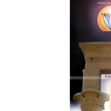
(Arabisk). Abdi 
Fo