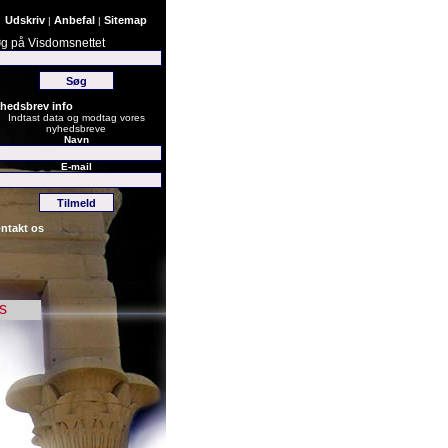
Udskriv
Anbefal
Sitemap
|
|
g på Visdomsnettet
hedsbrev info
Indtast data og modtag vores
nyhedsbreve
Navn
E-mail
ntakt os
s