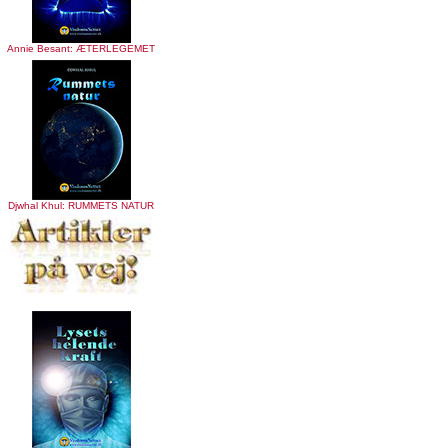
Annie Besant: ÆTERLEGEMET
Djwhal Khul: RUMMETS NATUR