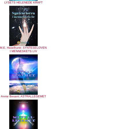
LYSETS HELENEDE KRAFT
M.E. Haselhurst: SYNTESELOVEN
I MENNESKETS LIV
Annie Besant: ASTRALLEGEMET