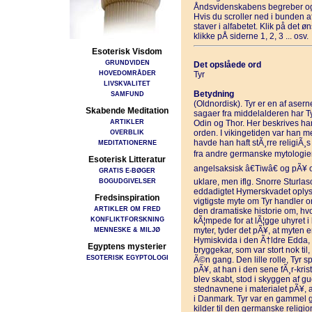
Åndsvidenskabens begreber og
Hvis du scroller ned i bunden 
staver i alfabetet. Klik på det 
klikke pÅ siderne 1, 2, 3 ... osv.
Esoterisk Visdom
GRUNDVIDEN
Det opslåede ord
HOVEDOMRÅDER
Tyr
LIVSKVALITET
Betydning
SAMFUND
(Oldnordisk). Tyr er en af asern
Skabende Meditation
sagaer fra middelalderen har Tyr
ARTIKLER
Odin og Thor. Her beskrives han
OVERBLIK
orden. I vikingetiden var han me
havde han haft stÃ¸rre religiÃ¸
MEDITATIONERNE
fra andre germanske mytologier.
Esoterisk Litteratur
angelsaksisk â€Tiwâ€ og pÃ¥ ol
GRATIS E-BØGER
BOGUDGIVELSER
uklare, men iflg. Snorre Sturla
eddadigtet Hymerskvadet oplyse
Fredsinspiration
vigtigste myte om Tyr handler o
ARTIKLER OM FRED
den dramatiske historie om, hv
KONFLIKTFORSKNING
kÃ¦mpede for at lÃ¦gge uhyret 
MENNESKE & MILJØ
myter, tyder det pÃ¥, at myten 
Hymiskvida i den Ã†ldre Edda,
Egyptens mysterier
bryggekar, som var stort nok til
ESOTERISK EGYPTOLOGI
Ã©n gang. Den lille rolle, Tyr sp
pÃ¥, at han i den sene fÃ¸r-kris
blev skabt, stod i skyggen af 
stednavnene i materialet pÃ¥, a
i Danmark. Tyr var en gammel g
kilder til den germanske religi