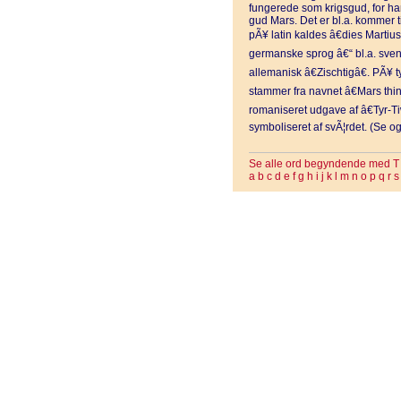
fungerede som krigsgud, for han
gud Mars. Det er bl.a. kommer t
pÃ¥ latin kaldes â€dies Mart
germanske sprog â€“ bl.a. sven
allemanisk â€Zischtigâ€. PÃ¥ 
stammer fra navnet â€Mars thi
romaniseret udgave af â€Tyr-Tiw
symboliseret af svÃ¦rdet. (Se o
Se alle ord begyndende med T
a
b
c
d
e
f
g
h
i
j
k
l
m
n
o
p
q
r
s