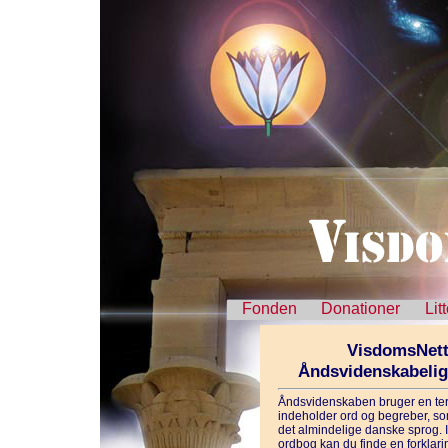
Fonden
Donationer
Lit
VisdomsNett
Åndsvidenskabeli
Åndsvidenskaben bruger en ter
indeholder ord og begreber, som
det almindelige danske sprog. 
ordbog kan du finde en forklarin