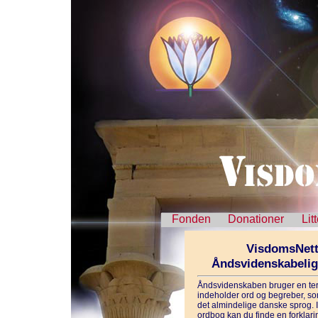
Fonden
Donationer
Lit
VisdomsNett
Åndsvidenskabeli
Åndsvidenskaben bruger en ter
indeholder ord og begreber, som
det almindelige danske sprog. 
ordbog kan du finde en forklarin