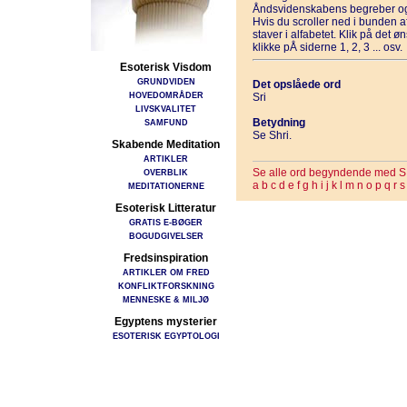
Åndsvidenskabens begreber og
Hvis du scroller ned i bunden 
staver i alfabetet. Klik på det 
klikke pÅ siderne 1, 2, 3 ... osv.
Esoterisk Visdom
GRUNDVIDEN
Det opslåede ord
HOVEDOMRÅDER
Sri
LIVSKVALITET
Betydning
SAMFUND
Se Shri.
Skabende Meditation
ARTIKLER
Se alle ord begyndende med S
OVERBLIK
a
b
c
d
e
f
g
h
i
j
k
l
m
n
o
p
q
r
s
MEDITATIONERNE
Esoterisk Litteratur
GRATIS E-BØGER
BOGUDGIVELSER
Fredsinspiration
ARTIKLER OM FRED
KONFLIKTFORSKNING
MENNESKE & MILJØ
Egyptens mysterier
ESOTERISK EGYPTOLOGI