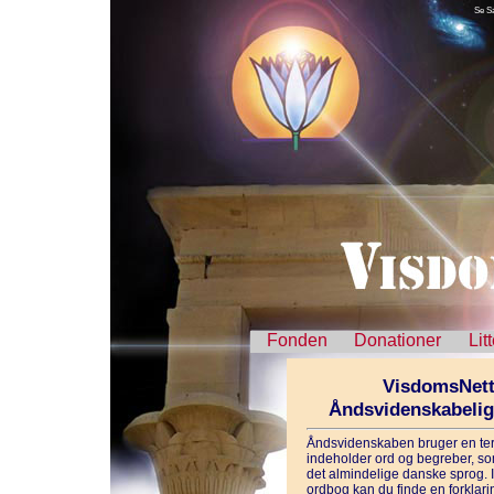
Se S
Fonden
Donationer
Lit
VisdomsNett
Åndsvidenskabeli
Åndsvidenskaben bruger en ter
indeholder ord og begreber, som
det almindelige danske sprog. 
ordbog kan du finde en forklarin