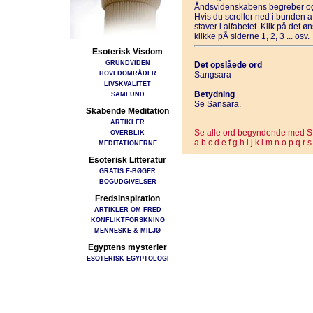
Åndsvidenskabens begreber og
Hvis du scroller ned i bunden 
staver i alfabetet. Klik på det 
klikke pÅ siderne 1, 2, 3 ... osv.
Esoterisk Visdom
GRUNDVIDEN
Det opslåede ord
HOVEDOMRÅDER
Sangsara
LIVSKVALITET
Betydning
SAMFUND
Se Sansara.
Skabende Meditation
ARTIKLER
Se alle ord begyndende med S
OVERBLIK
a
b
c
d
e
f
g
h
i
j
k
l
m
n
o
p
q
r
s
MEDITATIONERNE
Esoterisk Litteratur
GRATIS E-BØGER
BOGUDGIVELSER
Fredsinspiration
ARTIKLER OM FRED
KONFLIKTFORSKNING
MENNESKE & MILJØ
Egyptens mysterier
ESOTERISK EGYPTOLOGI