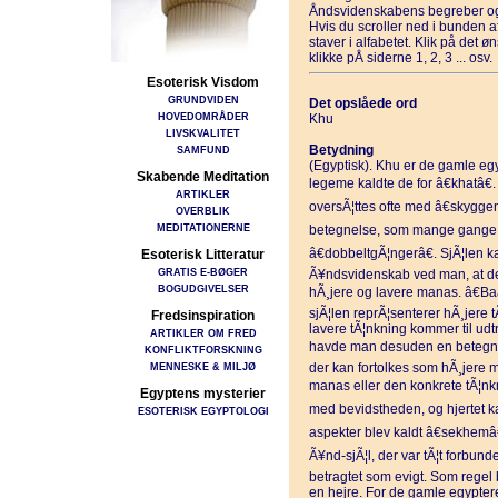
Åndsvidenskabens begreber og
Hvis du scroller ned i bunden 
staver i alfabetet. Klik på det 
klikke pÅ siderne 1, 2, 3 ... osv.
Esoterisk Visdom
GRUNDVIDEN
Det opslåede ord
HOVEDOMRÅDER
Khu
LIVSKVALITET
Betydning
SAMFUND
(Egyptisk). Khu er de gamle egy
Skabende Meditation
legeme kaldte de for â€khatâ€.
ARTIKLER
oversÃ¦ttes ofte med â€skyggen
OVERBLIK
MEDITATIONERNE
betegnelse, som mange gange ov
â€dobbeltgÃ¦ngerâ€. SjÃ¦len ka
Esoterisk Litteratur
GRATIS E-BØGER
Ã¥ndsvidenskab ved man, at der
BOGUDGIVELSER
hÃ¸jere og lavere manas. â€Ba
sjÃ¦len reprÃ¦senterer hÃ¸jere 
Fredsinspiration
lavere tÃ¦nkning kommer til udt
ARTIKLER OM FRED
havde man desuden en betegnel
KONFLIKTFORSKNING
MENNESKE & MILJØ
der kan fortolkes som hÃ¸jere m
manas eller den konkrete tÃ¦nkn
Egyptens mysterier
med bevidstheden, og hjertet k
ESOTERISK EGYPTOLOGI
aspekter blev kaldt â€sekhemâ
Ã¥nd-sjÃ¦l, der var tÃ¦t forbund
betragtet som evigt. Som regel bl
en hejre. For de gamle egypter