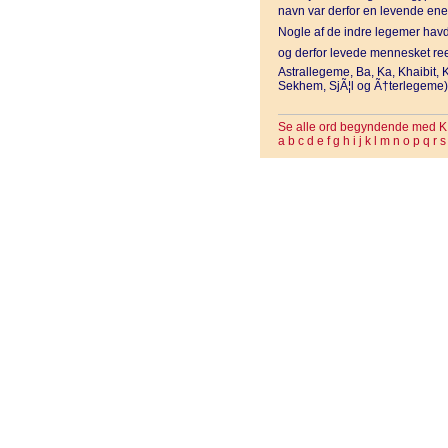
navn var derfor en levende energ
Nogle af de indre legemer havde
og derfor levede mennesket reel
Astrallegeme, Ba, Ka, Khaibit, 
Sekhem, SjÃ¦l og Ã†terlegeme)
Se alle ord begyndende med K
a
b
c
d
e
f
g
h
i
j
k
l
m
n
o
p
q
r
s