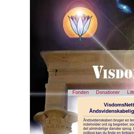
Fonden
Donationer
Lit
VisdomsNett
Åndsvidenskabeli
Åndsvidenskaben bruger en ter
indeholder ord og begreber, som
det almindelige danske sprog. 
ordbog kan du finde en forklarin