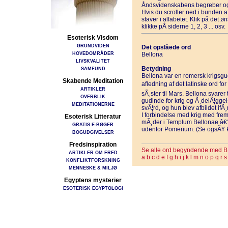
Åndsvidenskabens begreber og
Hvis du scroller ned i bunden 
staver i alfabetet. Klik på det 
klikke pÅ siderne 1, 2, 3 ... osv.
Esoterisk Visdom
GRUNDVIDEN
Det opslåede ord
HOVEDOMRÅDER
Bellona
LIVSKVALITET
Betydning
SAMFUND
Bellona var en romersk krigsg
Skabende Meditation
afledning af det latinske ord for
ARTIKLER
sÃ¸ster til Mars. Bellona svare
OVERBLIK
gudinde for krig og Ã¸delÃ¦ggel
MEDITATIONERNE
svÃ¦rd, og hun blev afbildet if
I forbindelse med krig med fre
Esoterisk Litteratur
mÃ¸der i Templum Bellonae â€“
GRATIS E-BØGER
udenfor Pomerium. (Se ogsÃ¥ 
BOGUDGIVELSER
Fredsinspiration
Se alle ord begyndende med B
ARTIKLER OM FRED
a
b
c
d
e
f
g
h
i
j
k
l
m
n
o
p
q
r
s
KONFLIKTFORSKNING
MENNESKE & MILJØ
Egyptens mysterier
ESOTERISK EGYPTOLOGI