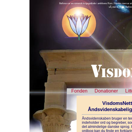
Bellona var en romersk krigsgudinde i antikkens Rom. Hendes navn er en af
sÃ¸ster til Mars. Bellon
Fonden
Donationer
Lit
VisdomsNett
Åndsvidenskabeli
Åndsvidenskaben bruger en ter
indeholder ord og begreber, som
det almindelige danske sprog. 
ordbog kan du finde en forklarin