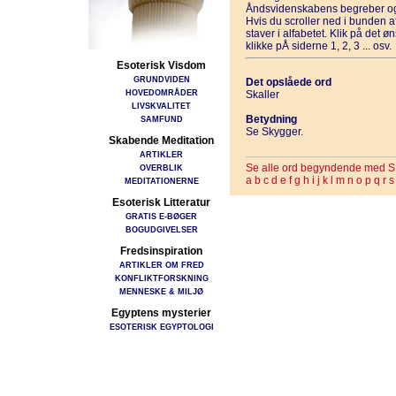
Åndsvidenskabens begreber og
Hvis du scroller ned i bunden 
staver i alfabetet. Klik på det 
klikke pÅ siderne 1, 2, 3 ... osv.
Esoterisk Visdom
GRUNDVIDEN
Det opslåede ord
HOVEDOMRÅDER
Skaller
LIVSKVALITET
Betydning
SAMFUND
Se Skygger.
Skabende Meditation
ARTIKLER
Se alle ord begyndende med S
OVERBLIK
a
b
c
d
e
f
g
h
i
j
k
l
m
n
o
p
q
r
s
MEDITATIONERNE
Esoterisk Litteratur
GRATIS E-BØGER
BOGUDGIVELSER
Fredsinspiration
ARTIKLER OM FRED
KONFLIKTFORSKNING
MENNESKE & MILJØ
Egyptens mysterier
ESOTERISK EGYPTOLOGI