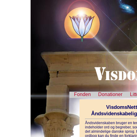
Fonden
Donationer
Lit
VisdomsNett
Åndsvidenskabeli
Åndsvidenskaben bruger en ter
indeholder ord og begreber, som
det almindelige danske sprog. 
ordbog kan du finde en forklarin