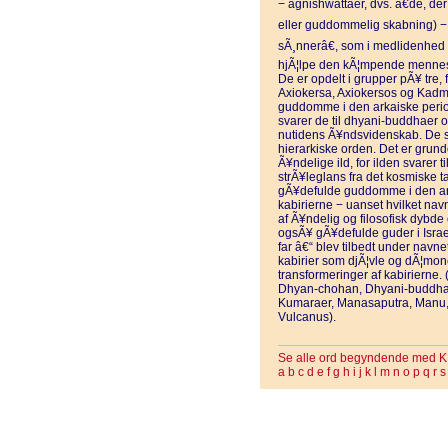
− agnishwattaer, dvs. â€de, der
eller guddommelig skabning) −
sÃ¸nnerâ€, som i medlidenhed p
hjÃ¦lpe den kÃ¦mpende mennes
De er opdelt i grupper pÃ¥ tre, 
Axiokersa, Axiokersos og Kadm
guddomme i den arkaiske perio
svarer de til dhyani-buddhaer o
nutidens Ã¥ndsvidenskab. De sva
hierarkiske orden. Det er grunde
Ã¥ndelige ild, for ilden svare
strÃ¥leglans fra det kosmiske t
gÃ¥defulde guddomme i den arka
kabirierne − uanset hvilket nav
af Ã¥ndelig og filosofisk dybde
ogsÃ¥ gÃ¥defulde guder i Isra
far â€“ blev tilbedt under navn
kabirier som djÃ¦vle og dÃ¦mone
transformeringer af kabirierne.
Dhyan-chohan, Dhyani-buddha,
Kumaraer, Manasaputra, Manu, R
Vulcanus).
Se alle ord begyndende med K
a
b
c
d
e
f
g
h
i
j
k
l
m
n
o
p
q
r
s