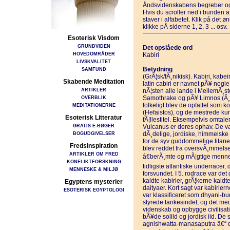
Åndsvidenskabens begreber og
Hvis du scroller ned i bunden 
staver i alfabetet. Klik på det 
klikke pÅ siderne 1, 2, 3 ... osv.
Esoterisk Visdom
GRUNDVIDEN
Det opslåede ord
HOVEDOMRÅDER
Kabiri
LIVSKVALITET
Betydning
SAMFUND
(GrÃ¦sk/fÃ¸nikisk). Kabiri, kabei
Skabende Meditation
latin cabiri er navnet pÃ¥ nogl
ARTIKLER
nÃ¦sten alle lande i MellemÃ¸ste
OVERBLIK
Samothrake og pÃ¥ Limnos (Ã¸en
folkeligt blev de opfattet som 
MEDITATIONERNE
(Hefaistos), og de mestrede kun
Esoterisk Litteratur
fÃ¦llestitel. Eksempelvis omtal
GRATIS E-BØGER
Vulcanus er deres ophav. De v
BOGUDGIVELSER
dÃ¸delige, jordiske, himmelske 
for de syv guddommelige titaner
Fredsinspiration
blev reddet fra oversvÃ¸mmelse
ARTIKLER OM FRED
â€berÃ¸mte og mÃ¦gtige menne
KONFLIKTFORSKNING
tidligste atlantiske underracer
MENNESKE & MILJØ
forsvundet. I 5. rodrace var det
kaldte kabirier, grÃ¦kerne kald
Egyptens mysterier
daityaer. Kort sagt var kabirie
ESOTERISK EGYPTOLOGI
var klassificeret som dhyani-bud
styrede tankesindet, og det me
videnskab og opbygge civilisati
bÃ¥de solild og jordisk ild. De
agnishwatta-manasaputra â€“ 