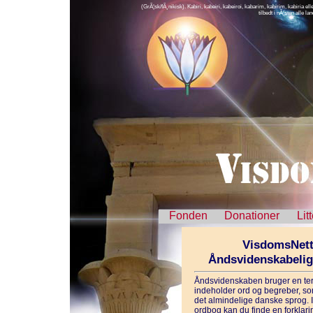
(GrÃ¦sk/fÃ¸nikisk). Kabiri, kabeiri, kabeiroi, kabarim, kabirim, kabiria 
tilbedt i nÃ¦sten alle l
Fonden
Donationer
Lit
VisdomsNett
Åndsvidenskabeli
Åndsvidenskaben bruger en ter
indeholder ord og begreber, som
det almindelige danske sprog. 
ordbog kan du finde en forklarin