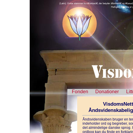
(Latin). Unitar stammer fra â€unitasâ€, der betyder â€enhedâ€ og â€unusâ
HelligÃ¥nden ikke er
Fonden
Donationer
Lit
VisdomsNett
Åndsvidenskabeli
Åndsvidenskaben bruger en ter
indeholder ord og begreber, som
det almindelige danske sprog. 
ordbog kan du finde en forklarin