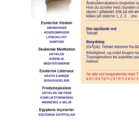
Åndsvidenskabens begreber og
Hvis du scroller ned i bunden 
staver i alfabetet. Klik på det 
klikke pÅ siderne 1, 2, 3 ... osv.
Esoterisk Visdom
GRUNDVIDEN
Det opslåede ord
HOVEDOMRÅDER
Tetrakt
LIVSKVALITET
Betydning
SAMFUND
(GrÃ¦sk). Tetrakt stammer fra â€t
Skabende Meditation
firfoldighed, og ordet bruges 
ARTIKLER
Treenighedens tre aspekter pl
OVERBLIK
helhed.
MEDITATIONERNE
Esoterisk Litteratur
Se alle ord begyndende med T
GRATIS E-BØGER
a
b
c
d
e
f
g
h
i
j
k
l
m
n
o
p
q
r
s
BOGUDGIVELSER
Fredsinspiration
ARTIKLER OM FRED
KONFLIKTFORSKNING
MENNESKE & MILJØ
Egyptens mysterier
ESOTERISK EGYPTOLOGI