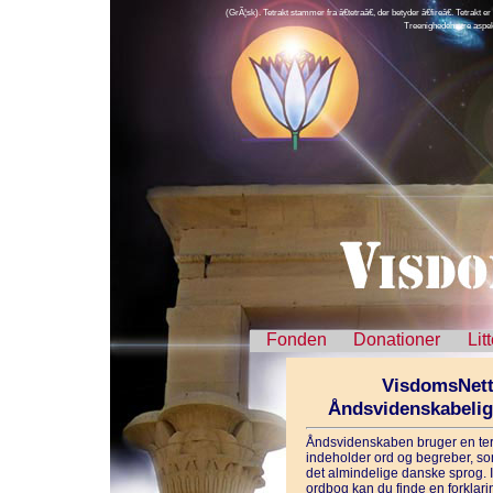
(GrÃ¦sk). Tetrakt stammer fra â€tetraâ€, der betyder â€fireâ€. Tetrakt
Treenighedens tre aspek
Fonden
Donationer
Lit
VisdomsNett
Åndsvidenskabeli
Åndsvidenskaben bruger en ter
indeholder ord og begreber, som
det almindelige danske sprog. 
ordbog kan du finde en forklarin