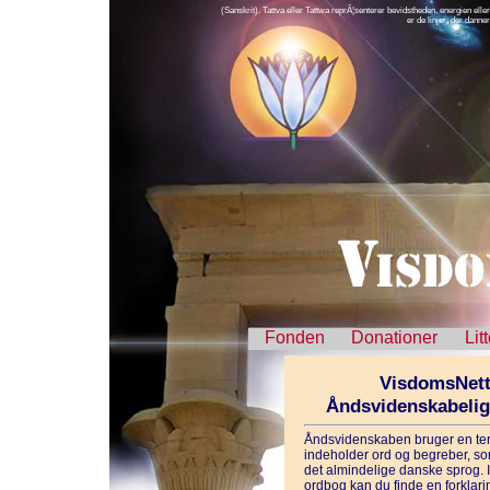
(Sanskrit). Tattva eller Tattwa reprÃ¦senterer bevidstheden, energien eller
er de linjer, der dann
Fonden
Donationer
Lit
VisdomsNett
Åndsvidenskabeli
Åndsvidenskaben bruger en ter
indeholder ord og begreber, som
det almindelige danske sprog. 
ordbog kan du finde en forklarin