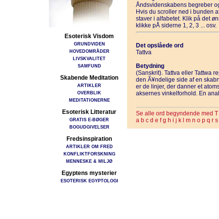
Åndsvidenskabens begreber og
Hvis du scroller ned i bunden 
staver i alfabetet. Klik på det 
klikke pÅ siderne 1, 2, 3 ... osv.
Esoterisk Visdom
GRUNDVIDEN
Det opslåede ord
HOVEDOMRÅDER
Tattva
LIVSKVALITET
Betydning
SAMFUND
(Sanskrit). Tattva eller Tattwa 
Skabende Meditation
den Ã¥ndelige side af en skabni
ARTIKLER
er de linjer, der danner et ato
OVERBLIK
aksernes vinkelforhold. En analo
MEDITATIONERNE
Esoterisk Litteratur
Se alle ord begyndende med T
GRATIS E-BØGER
a
b
c
d
e
f
g
h
i
j
k
l
m
n
o
p
q
r
s
BOGUDGIVELSER
Fredsinspiration
ARTIKLER OM FRED
KONFLIKTFORSKNING
MENNESKE & MILJØ
Egyptens mysterier
ESOTERISK EGYPTOLOGI