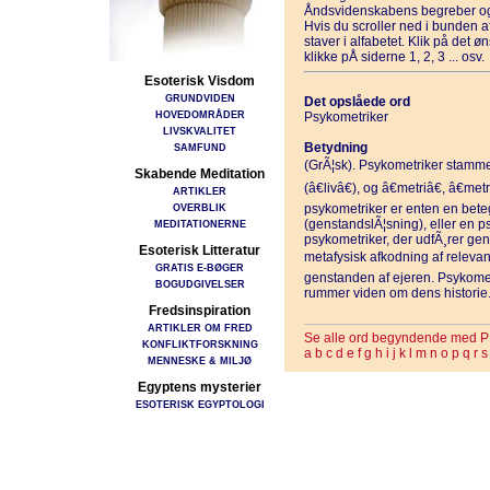
Åndsvidenskabens begreber og
Hvis du scroller ned i bunden 
staver i alfabetet. Klik på det 
klikke pÅ siderne 1, 2, 3 ... osv.
Esoterisk Visdom
GRUNDVIDEN
Det opslåede ord
HOVEDOMRÅDER
Psykometriker
LIVSKVALITET
Betydning
SAMFUND
(GrÃ¦sk). Psykometriker stammer
Skabende Meditation
(â€livâ€), og â€metriâ€, â€m
ARTIKLER
OVERBLIK
psykometriker er enten en bete
(genstandslÃ¦sning), eller en p
MEDITATIONERNE
psykometriker, der udfÃ¸rer gen
Esoterisk Litteratur
metafysisk afkodning af relevan
GRATIS E-BØGER
genstanden af ejeren. Psykomet
BOGUDGIVELSER
rummer viden om dens historie.
Fredsinspiration
ARTIKLER OM FRED
Se alle ord begyndende med P
KONFLIKTFORSKNING
a
b
c
d
e
f
g
h
i
j
k
l
m
n
o
p
q
r
s
MENNESKE & MILJØ
Egyptens mysterier
ESOTERISK EGYPTOLOGI