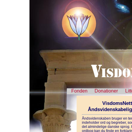
Fonden
Donationer
Lit
VisdomsNett
Åndsvidenskabeli
Åndsvidenskaben bruger en ter
indeholder ord og begreber, som
det almindelige danske sprog. 
ordbog kan du finde en forklarin