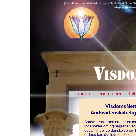
(Latin). Placebo er et latinsk ord, der betyder â€stille tilfredsâ€ eller
indtager et medikament
Fonden
Donationer
Lit
VisdomsNett
Åndsvidenskabeli
Åndsvidenskaben bruger en ter
indeholder ord og begreber, som
det almindelige danske sprog. 
ordbog kan du finde en forklarin