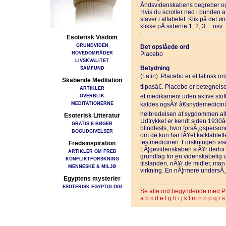
Åndsvidenskabens begreber og
Hvis du scroller ned i bunden 
staver i alfabetet. Klik på det 
klikke pÅ siderne 1, 2, 3 ... osv.
Esoterisk Visdom
GRUNDVIDEN
Det opslåede ord
HOVEDOMRÅDER
Placebo
LIVSKVALITET
Betydning
SAMFUND
(Latin). Placebo er et latinsk ord,
Skabende Meditation
tilpasâ€. Placebo er betegnels
ARTIKLER
OVERBLIK
et medikament uden aktive stoffer
MEDITATIONERNE
kaldes ogsÃ¥ â€snydemedicinâ€
helbredelsen af sygdommen allig
Esoterisk Litteratur
Udtrykket er kendt siden 1930
GRATIS E-BØGER
blindtests, hvor forsÃ¸gsperson
BOGUDGIVELSER
om de kun har fÃ¥et kalktabletter
testmedicinen. Forskningen viser
Fredsinspiration
LÃ¦gevidenskaben stÃ¥r derfor o
ARTIKLER OM FRED
grundlag for en videnskabelig u
KONFLIKTFORSKNING
tilstanden, nÃ¥r de midler, man
MENNESKE & MILJØ
virkning. En nÃ¦rmere undersÃ¸g
Egyptens mysterier
ESOTERISK EGYPTOLOGI
Se alle ord begyndende med P
a
b
c
d
e
f
g
h
i
j
k
l
m
n
o
p
q
r
s