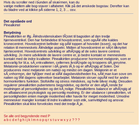
Hvis du scroller ned i bunden af skærmen, kan du
vælge mellem alle bog-staver i alfabetet. Klik på det ønskede bogstav. Derefter kan
du bladre ved at klikke pÅ siderne 1, 2, 3 ... osv.
Det opslåede ord
Pinealkirtel
Betydning
Pinealkirtlen er iflg. Ã¥ndsvidenskaben fÃ¦stet til bagsiden af den tredje
hjerneventrikel. Den har forbindelse til hovedcentret, som ogsÃ¥ ofte kaldes
kronecentret. Hovedcentret befinder sig pÃ¥ toppen af hovedet (issen), og det har
relation til menneskets Ã¥ndelige aspekt. Midten af hovedcentret er nÃ¦rt tilknyttet
hjertecentret. Hovedcentrets udvikling er afhÃ¦ngig af de seks lavere centres
udvikling. Jo mere udviklede de lavere centre er, jo bedre kontakt er menneskets
kontakt med de indre kvaliteter. Pinealkirtlen producerer hormonet melatonin, som er
ansvarlig for bl.a. sÃ¸vnkvaliteten, cellernes livslÃ¦ngde og kroppens dÃ¸gnrytme.
Melatonin-produktionen varierer i dÃ¸gnets lÃ¸b og er afhÃ¦ngig af Solen. Der
produceres mest melatonin om natten og mindst om dagen. Melatonin er et
sÃ¸vnhormon, der hjÃ¦lper med at slÃ¥ dagsbevidstheden fra, sÃ¥ man kan sove om
natten og fÃ¥ dagens oplevelser bearbejdet. Melatonin skruer ogsÃ¥ ned for andre
hormonkirtlers funktion. Stofskifte og stress mindskes, og hvile bliver mulig. Desuden
regulerer pinealkirtlen pubertetens begyndelse, og derfor er den afgÃ¸rende for
modningen af personligheden og det kÃ¸nslige. Pinealkirtlens balance er afhÃ¦ngig af
en afbalanceret psykologisk og personlig modning. Er der ubalance i pinealkirtlen, vil
personligheden enten mangle modenhed eller havde for meget modenhed. Umodne
mennesker mangler kontakt til indre kvaliteter som etik, samvittighed og ansvar.
Pinealkirtlen skal ikke forveksles med det tredje Ã¸je.
Se alle ord begyndende med P
a
b
c
d
e
f
g
h
i
j
k
l
m
n
o
p
q
r
s
t
u
v
w
x
y
z
?
?
?