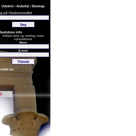
Udskriv
Anbefal
Sitemap
|
|
g på Visdomsnettet
hedsbrev info
Indtast data og modtag vores
nyhedsbreve
Navn
E-mail
ntakt os
s