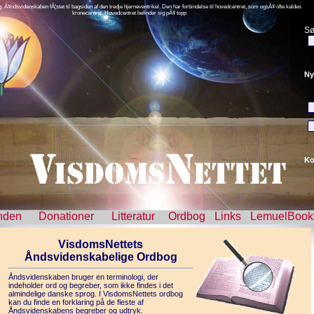
flg. Ã¥ndsvidenskaben fÃ¦stet til bagsiden af den tredje hjerneventrikel. Den har forbindelse til hovedcentret, som ogsÃ¥ ofte kaldes
kronecentret. Hovedcentret befinder sig pÃ¥ topp
Sø
Ny
Ko
nden
Donationer
Litteratur
Ordbog
Links
LemuelBook
VisdomsNettets
Åndsvidenskabelige Ordbog
Åndsvidenskaben bruger en terminologi, der
indeholder ord og begreber, som ikke findes i det
almindelige danske sprog. I VisdomsNettets ordbog
kan du finde en forklaring på de fleste af
Åndsvidenskabens begreber og udtryk.