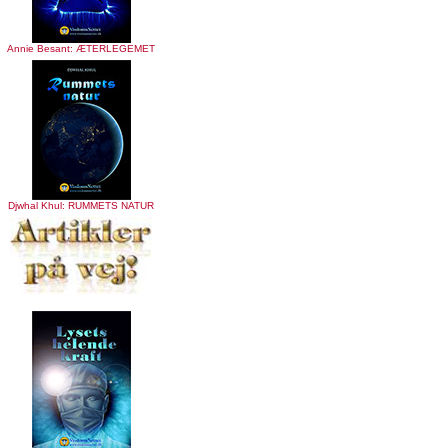
Annie Besant: ÆTERLEGEMET
Djwhal Khul: RUMMETS NATUR