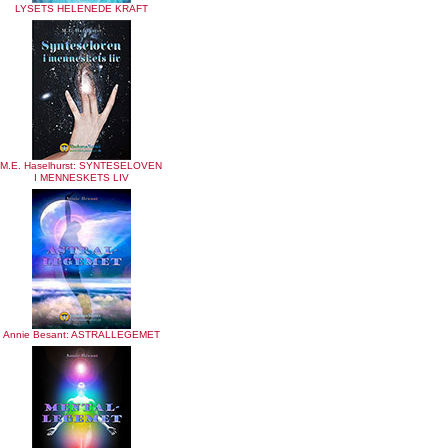
LYSETS HELENEDE KRAFT
M.E. Haselhurst: SYNTESELOVEN
I MENNESKETS LIV
Annie Besant: ASTRALLEGEMET