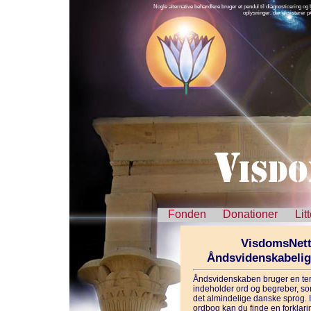
Nogle alternative behandlere bruger et pendul til diagnosticering og
oplysninger, der eksisterer p
Fonden
Donationer
Lit
VisdomsNett
Åndsvidenskabeli
Åndsvidenskaben bruger en ter
indeholder ord og begreber, som
det almindelige danske sprog. 
ordbog kan du finde en forklarin