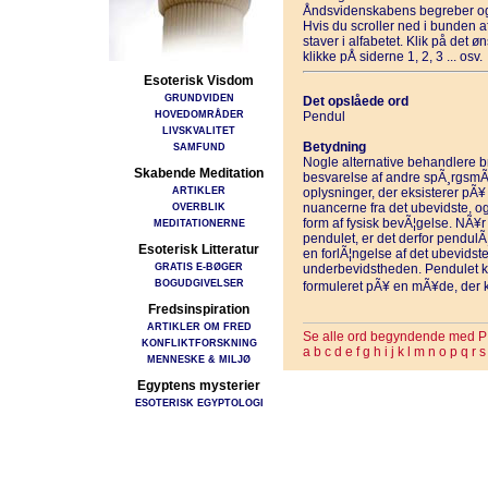
Åndsvidenskabens begreber og
Hvis du scroller ned i bunden 
staver i alfabetet. Klik på det 
klikke pÅ siderne 1, 2, 3 ... osv.
Esoterisk Visdom
GRUNDVIDEN
Det opslåede ord
HOVEDOMRÅDER
Pendul
LIVSKVALITET
Betydning
SAMFUND
Nogle alternative behandlere br
Skabende Meditation
besvarelse af andre spÃ¸rgsmÃ¥l
ARTIKLER
oplysninger, der eksisterer pÃ¥
OVERBLIK
nuancerne fra det ubevidste, og 
form af fysisk bevÃ¦gelse. NÃ¥r 
MEDITATIONERNE
pendulet, er det derfor pendulÃ
Esoterisk Litteratur
en forlÃ¦ngelse af det ubevidst
GRATIS E-BØGER
underbevidstheden. Pendulet k
BOGUDGIVELSER
formuleret pÃ¥ en mÃ¥de, der ku
Fredsinspiration
ARTIKLER OM FRED
Se alle ord begyndende med P
KONFLIKTFORSKNING
a
b
c
d
e
f
g
h
i
j
k
l
m
n
o
p
q
r
s
MENNESKE & MILJØ
Egyptens mysterier
ESOTERISK EGYPTOLOGI