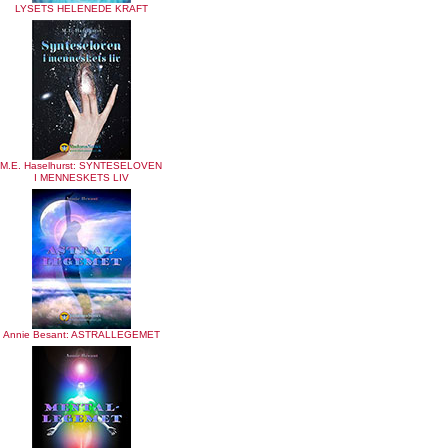
LYSETS HELENEDE KRAFT
M.E. Haselhurst: SYNTESELOVEN
I MENNESKETS LIV
Annie Besant: ASTRALLEGEMET