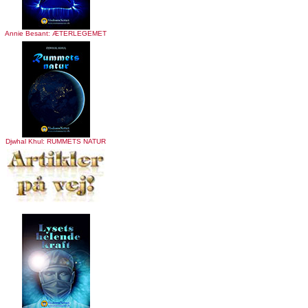
Annie Besant: ÆTERLEGEMET
Djwhal Khul: RUMMETS NATUR