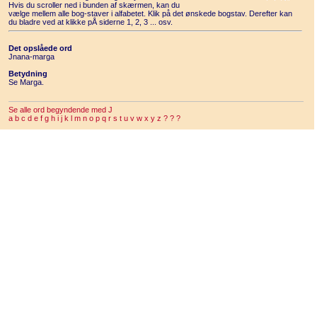
Hvis du scroller ned i bunden af skærmen, kan du
vælge mellem alle bog-staver i alfabetet. Klik på det ønskede bogstav. Derefter kan
du bladre ved at klikke pÅ siderne 1, 2, 3 ... osv.
Det opslåede ord
Jnana-marga
Betydning
Se Marga.
Se alle ord begyndende med J
a
b
c
d
e
f
g
h
i
j
k
l
m
n
o
p
q
r
s
t
u
v
w
x
y
z
?
?
?