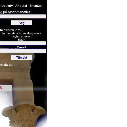
Udskriv
Anbefal
Sitemap
|
|
g på Visdomsnettet
hedsbrev info
Indtast data og modtag vores
nyhedsbreve
Navn
E-mail
ntakt os
s