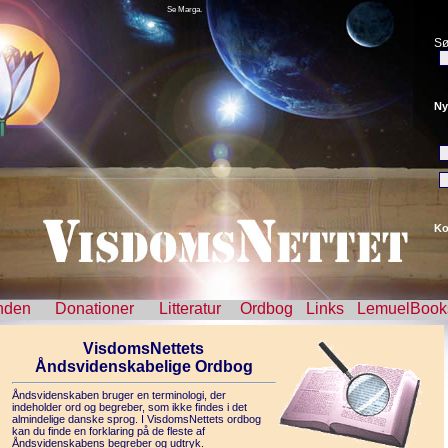
Se Marga.
Sø
Ny
Ko
nden
Donationer
Litteratur
Ordbog
Links
LemuelBook
VisdomsNettets
Åndsvidenskabelige Ordbog
Åndsvidenskaben bruger en terminologi, der
indeholder ord og begreber, som ikke findes i det
almindelige danske sprog. I VisdomsNettets ordbog
kan du finde en forklaring på de fleste af
Åndsvidenskabens begreber og udtryk.