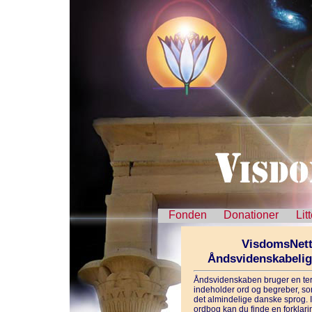
Fonden
Donationer
Lit
VisdomsNett
Åndsvidenskabeli
Åndsvidenskaben bruger en ter
indeholder ord og begreber, som
det almindelige danske sprog. 
ordbog kan du finde en forklarin