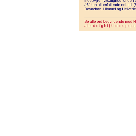
indebÃ¦rer lyksalighed for den 
â€“ kun altomfattende enhed. (
Devachan, Himmel og Helvede, 
Se alle ord begyndende med H
a
b
c
d
e
f
g
h
i
j
k
l
m
n
o
p
q
r
s