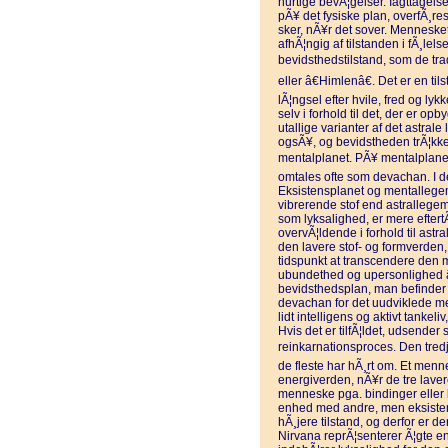
hurtige bevÃ¦gelser. Iagttagels
pÃ¥ det fysiske plan, overfÃ¸re
sker, nÃ¥r det sover. Mennesket
afhÃ¦ngig af tilstanden i fÃ¸lels
bevidsthedstilstand, som de tra
eller â€Himlenâ€. Det er en til
lÃ¦ngsel efter hvile, fred og ly
selv i forhold til det, der er opb
utallige varianter af det astrale
ogsÃ¥, og bevidstheden trÃ¦kke
mentalplanet. PÃ¥ mentalplanet
omtales ofte som devachan. I d
Eksistensplanet og mentallegem
vibrerende stof end astrallegem
som lyksalighed, er mere efter
overvÃ¦ldende i forhold til astr
den lavere stof- og formverden,
tidspunkt at transcendere den m
ubundethed og upersonlighed â€“
bevidsthedsplan, man befinder 
devachan for det uudviklede me
lidt intelligens og aktivt tankel
Hvis det er tilfÃ¦ldet, udsender
reinkarnationsproces. Den tredj
de fleste har hÃ¸rt om. Et menn
energiverden, nÃ¥r de tre laver
menneske pga. bindinger eller 
enhed med andre, men eksistens
hÃ¸jere tilstand, og derfor er 
Nirvana reprÃ¦senterer Ã¦gte e