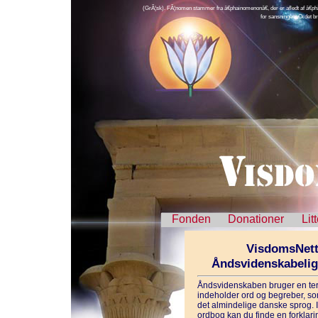
(GrÃ¦sk). FÃ¦nomen stammer fra â€phainomenonâ€, der er afledt af â€phai
for sansningen. Ordet 
Fonden
Donationer
Lit
VisdomsNett
Åndsvidenskabeli
Åndsvidenskaben bruger en ter
indeholder ord og begreber, som
det almindelige danske sprog. 
ordbog kan du finde en forklarin