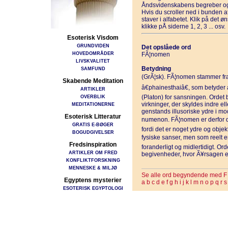
Åndsvidenskabens begreber og
Hvis du scroller ned i bunden 
staver i alfabetet. Klik på det 
klikke pÅ siderne 1, 2, 3 ... osv.
Esoterisk Visdom
GRUNDVIDEN
Det opslåede ord
HOVEDOMRÅDER
FÃ¦nomen
LIVSKVALITET
Betydning
SAMFUND
(GrÃ¦sk). FÃ¦nomen stammer fra
Skabende Meditation
â€phainesthaiâ€, som betyder a
ARTIKLER
OVERBLIK
(Platon) for sansningen. Orde
virkninger, der skyldes indre e
MEDITATIONERNE
genstands illusoriske ydre i mo
Esoterisk Litteratur
numenon. FÃ¦nomen er derfor det
GRATIS E-BØGER
fordi det er noget ydre og obje
BOGUDGIVELSER
fysiske sanser, men som reelt er i
Fredsinspiration
foranderligt og midlertidigt. 
ARTIKLER OM FRED
begivenheder, hvor Ã¥rsagen e
KONFLIKTFORSKNING
MENNESKE & MILJØ
Se alle ord begyndende med F
Egyptens mysterier
a
b
c
d
e
f
g
h
i
j
k
l
m
n
o
p
q
r
s
ESOTERISK EGYPTOLOGI