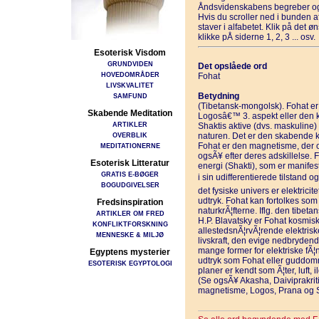
Åndsvidenskabens begreber og
Hvis du scroller ned i bunden 
staver i alfabetet. Klik på det 
klikke pÅ siderne 1, 2, 3 ... osv.
Esoterisk Visdom
GRUNDVIDEN
Det opslåede ord
HOVEDOMRÅDER
Fohat
LIVSKVALITET
Betydning
SAMFUND
(Tibetansk-mongolsk). Fohat er 
Skabende Meditation
Logosâ€™ 3. aspekt eller den kr
ARTIKLER
Shaktis aktive (dvs. maskuline) 
OVERBLIK
naturen. Det er den skabende kr
Fohat er den magnetisme, der o
MEDITATIONERNE
ogsÃ¥ efter deres adskillelse. 
Esoterisk Litteratur
energi (Shakti), som er manifes
GRATIS E-BØGER
i sin udifferentierede tilstand 
BOGUDGIVELSER
det fysiske univers er elektricit
udtryk. Fohat kan fortolkes som
Fredsinspiration
naturkrÃ¦fterne. Iflg. den tibet
ARTIKLER OM FRED
H.P. Blavatsky er Fohat kosmisk e
KONFLIKTFORSKNING
allestedsnÃ¦rvÃ¦rende elektrisk
MENNESKE & MILJØ
livskraft, den evige nedbryden
mange former for elektriske fÃ¦
Egyptens mysterier
udtryk som Fohat eller guddomm
ESOTERISK EGYPTOLOGI
planer er kendt som Ã¦ter, luft, i
(Se ogsÃ¥ Akasha, Daiviprakriti,
magnetisme, Logos, Prana og S