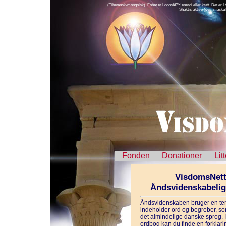
(Tibetansk-mongolsk). Fohat er Logosâ€™ energi eller kraft. Det er Lo
Shaktis aktive (dvs. maskul
Fonden
Donationer
Lit
VisdomsNett
Åndsvidenskabeli
Åndsvidenskaben bruger en ter
indeholder ord og begreber, som
det almindelige danske sprog. 
ordbog kan du finde en forklarin