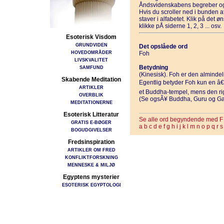
Åndsvidenskabens begreber og
Hvis du scroller ned i bunden 
staver i alfabetet. Klik på det 
klikke pÅ siderne 1, 2, 3 ... osv.
Esoterisk Visdom
GRUNDVIDEN
Det opslåede ord
HOVEDOMRÅDER
Foh
LIVSKVALITET
Betydning
SAMFUND
(Kinesisk). Foh er den alminde
Skabende Meditation
Egentlig betyder Foh kun en â€
ARTIKLER
et Buddha-tempel, mens den ri
OVERBLIK
(Se ogsÃ¥ Buddha, Guru og G
MEDITATIONERNE
Esoterisk Litteratur
Se alle ord begyndende med F
GRATIS E-BØGER
a
b
c
d
e
f
g
h
i
j
k
l
m
n
o
p
q
r
s
BOGUDGIVELSER
Fredsinspiration
ARTIKLER OM FRED
KONFLIKTFORSKNING
MENNESKE & MILJØ
Egyptens mysterier
ESOTERISK EGYPTOLOGI