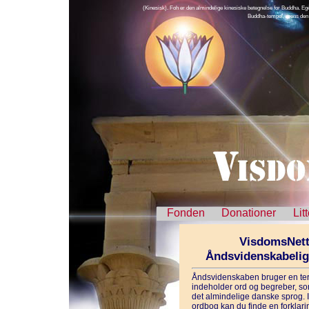
(Kinesisk). Foh er den almindelige kinesiske betegnelse for Buddha. Egen
Buddha-tempel, mens den r
Fonden
Donationer
Lit
VisdomsNett
Åndsvidenskabeli
Åndsvidenskaben bruger en ter
indeholder ord og begreber, som
det almindelige danske sprog. 
ordbog kan du finde en forklarin