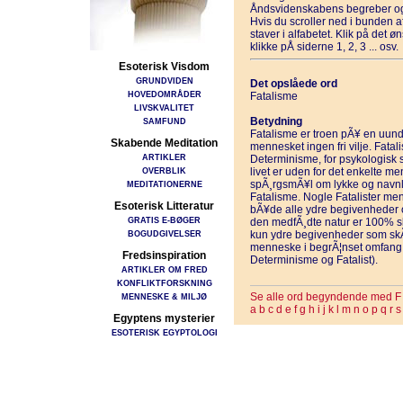
Åndsvidenskabens begreber og
Hvis du scroller ned i bunden 
staver i alfabetet. Klik på det 
klikke pÅ siderne 1, 2, 3 ... osv.
Esoterisk Visdom
GRUNDVIDEN
Det opslåede ord
HOVEDOMRÅDER
Fatalisme
LIVSKVALITET
Betydning
SAMFUND
Fatalisme er troen pÃ¥ en uundg
Skabende Meditation
mennesket ingen fri vilje. Fatali
ARTIKLER
Determinisme, for psykologisk 
OVERBLIK
livet er uden for det enkelte me
spÃ¸rgsmÃ¥l om lykke og navnlig
MEDITATIONERNE
Fatalisme. Nogle Fatalister mene
Esoterisk Litteratur
bÃ¥de alle ydre begivenheder o
GRATIS E-BØGER
den medfÃ¸dte natur er 100% sk
BOGUDGIVELSER
kun ydre begivenheder som skÃ¦
menneske i begrÃ¦nset omfang 
Fredsinspiration
Determinisme og Fatalist).
ARTIKLER OM FRED
KONFLIKTFORSKNING
Se alle ord begyndende med F
MENNESKE & MILJØ
a
b
c
d
e
f
g
h
i
j
k
l
m
n
o
p
q
r
s
Egyptens mysterier
ESOTERISK EGYPTOLOGI