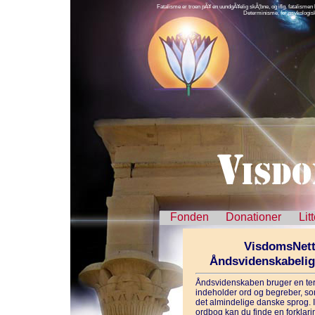
Fatalisme er troen pÃ¥ en uundgÃ¥elig skÃ¦bne, og iflg. fatalismen h
Determinisme, for psykologisk
Fonden
Donationer
Lit
VisdomsNett
Åndsvidenskabeli
Åndsvidenskaben bruger en ter
indeholder ord og begreber, som
det almindelige danske sprog. 
ordbog kan du finde en forklarin