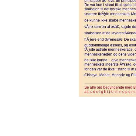
principper â€“ dvs. de princippe
De var kun i stand til at skabe 
skabelon til det fysiske menne
snarere iklÃ¦de menneskets Mo
de kunne ikke skabe mennesket 
vÃ¦re som en af osâ€, sagde d
skabelsen af de laverestÃ¥ende
hÃ¸jere end dyrenesâ€. De sk
guddommelige essens, og esoter
fÃ¸rste astrale menneskerace,
menneskeheden og dens videre u
de ikke kunne − give mennesket 
menneskets inderste Ã¥rsag, o
for den var de ikke i stand til a
Chhaya, Mahat, Monade og Pitr
Se alle ord begyndende med B
a
b
c
d
e
f
g
h
i
j
k
l
m
n
o
p
q
r
s