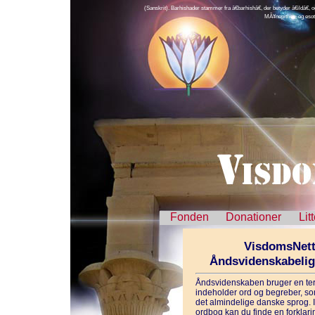
(Sanskrit). Barhishader stammer fra â€barhishâ€, der betyder â€ildâ€, o
MÃ¥nepitrier, og esote
Fonden
Donationer
Lit
VisdomsNett
Åndsvidenskabeli
Åndsvidenskaben bruger en ter
indeholder ord og begreber, som
det almindelige danske sprog. 
ordbog kan du finde en forklarin