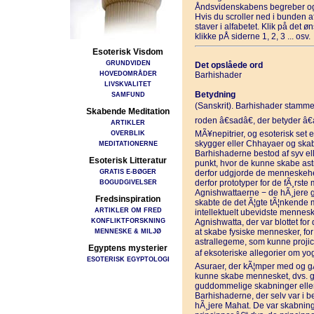
Åndsvidenskabens begreber og
Hvis du scroller ned i bunden 
staver i alfabetet. Klik på det 
klikke pÅ siderne 1, 2, 3 ... osv.
Esoterisk Visdom
GRUNDVIDEN
Det opslåede ord
HOVEDOMRÅDER
Barhishader
LIVSKVALITET
Betydning
SAMFUND
(Sanskrit). Barhishader stammer f
Skabende Meditation
roden â€sadâ€, der betyder â€
ARTIKLER
OVERBLIK
MÃ¥nepitrier, og esoterisk set er
skygger eller Chhayaer og ska
MEDITATIONERNE
Barhishaderne bestod af syv eller
Esoterisk Litteratur
punkt, hvor de kunne skabe ast
GRATIS E-BØGER
derfor udgjorde de menneskehede
BOGUDGIVELSER
derfor prototyper for de fÃ¸rst
Agnishwattaerne − de hÃ¸jere g
Fredsinspiration
skabte de det Ã¦gte tÃ¦nkende 
ARTIKLER OM FRED
intellektuelt ubevidste mennesk
KONFLIKTFORSKNING
Agnishwatta, der var blottet for
MENNESKE & MILJØ
at skabe fysiske mennesker, for
astrallegeme, som kunne projice
Egyptens mysterier
af eksoteriske allegorier om yo
ESOTERISK EGYPTOLOGI
Asuraer, der kÃ¦mper med og g
kunne skabe mennesket, dvs. g
guddommelige skabninger eller
Barhishaderne, der selv var i be
hÃ¸jere Mahat. De var skabning