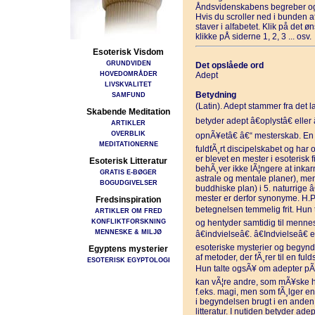
Åndsvidenskabens begreber og
Hvis du scroller ned i bunden 
staver i alfabetet. Klik på det 
klikke pÅ siderne 1, 2, 3 ... osv.
Esoterisk Visdom
GRUNDVIDEN
Det opslåede ord
HOVEDOMRÅDER
Adept
LIVSKVALITET
Betydning
SAMFUND
(Latin). Adept stammer fra det 
Skabende Meditation
betyder adept â€oplystâ€ eller
ARTIKLER
OVERBLIK
opnÃ¥etâ€ â€“ mesterskab. En 
MEDITATIONERNE
fuldfÃ¸rt discipelskabet og har
er blevet en mester i esoterisk
Esoterisk Litteratur
behÃ¸ver ikke lÃ¦ngere at inkar
GRATIS E-BØGER
astrale og mentale planer), men
BOGUDGIVELSER
buddhiske plan) i 5. naturrige 
mester er derfor synonyme. H.P
Fredsinspiration
betegnelsen temmelig frit. Hun 
ARTIKLER OM FRED
KONFLIKTFORSKNING
og hentyder samtidig til mennes
MENNESKE & MILJØ
â€indvielseâ€. â€Indvielseâ€ 
esoteriske mysterier og begynd
Egyptens mysterier
af metoder, der fÃ¸rer til en fu
ESOTERISK EGYPTOLOGI
Hun talte ogsÃ¥ om adepter pÃ¥
kan vÃ¦re andre, som mÃ¥ske h
f.eks. magi, men som fÃ¸lger en 
i begyndelsen brugt i en anden
litteratur. I nutiden betyder a