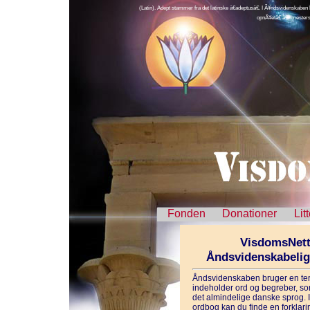
(Latin). Adept stammer fra det latinske â€adeptusâ€. I Ã¥ndsvidenskaben be
opnÃ¥etâ€ â€“ mester
Fonden
Donationer
Lit
VisdomsNett
Åndsvidenskabeli
Åndsvidenskaben bruger en ter
indeholder ord og begreber, som
det almindelige danske sprog. 
ordbog kan du finde en forklarin