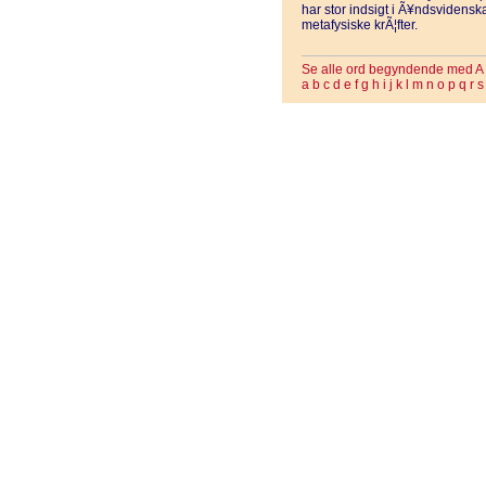
har stor indsigt i Ã¥ndsvidenska
metafysiske krÃ¦fter.
Se alle ord begyndende med A
a
b
c
d
e
f
g
h
i
j
k
l
m
n
o
p
q
r
s